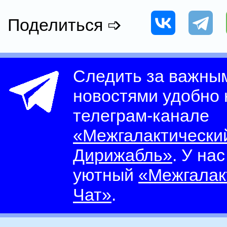
Поделиться ➩
Следить за важны
новостями удобно
телеграм-канале
«Межгалактически
Дирижабль»
. У на
уютный
«Межгалак
Чат»
.