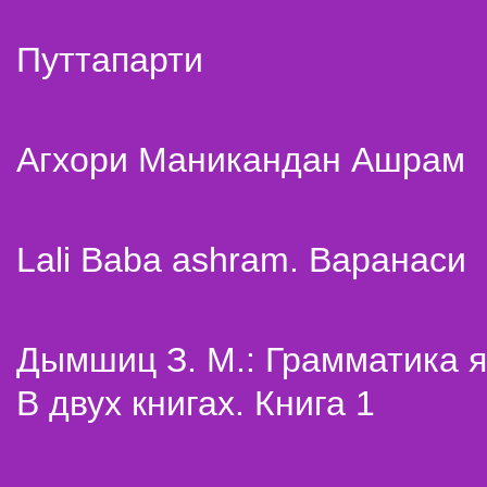
Путтапарти
Агхори Маникандан Ашрам
Lali Baba ashram. Варанаси
Дымшиц З. М.: Грамматика я
В двух книгах. Книга 1