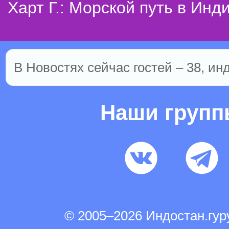
Харт Г.: Морской путь в Инд
В Новостях сейчас гостей – 38, ин
Наши груп
© 2005–2026 Индостан.гу