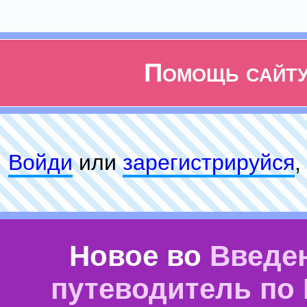
Помощь сайт
Войди
или
зарeгиcтpируйся
,
Новое во
Введе
путеводитель по