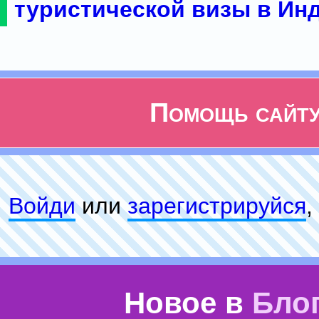
туристической визы в Ин
Помощь сайт
Войди
или
зарeгиcтpируйся
,
Новое в
Бло