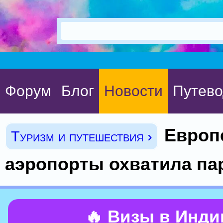
Форум
Блог
Новости
Путево
Европ
Туризм и путешествия ›
аэропорты охватила па
🔥 Визы в Инд