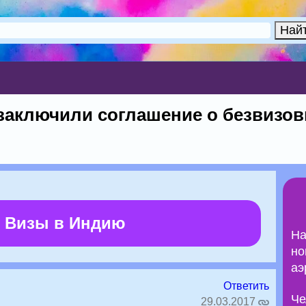
 заключили соглашение о безвизо
 Визы в Индию
На
но
аэ
Ответить
Че
29.03.2017