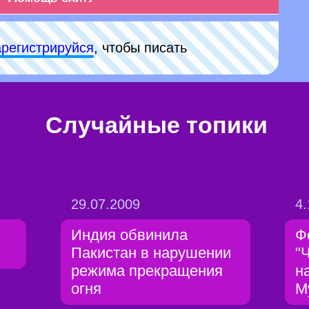
арeгиcтpируйся
, чтобы писать
Случайные топики
29.07.2009
4.
Индия обвинила
Ф
Пакистан в нарушении
"
режима прекращения
н
огня
М