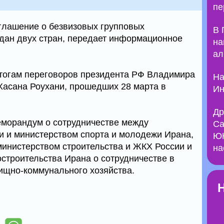
пе
глашение о безвизовых групповых
В 
ждан двух стран, передает информационное
на
ал
итогам переговоров президента РФ Владимира
На
Хасана Роухани, прошедших 28 марта в
Ин
Др
еморандум о сотрудничестве между
Са
и и министерством спорта и молодежи Ирана,
ЮН
инистерством строительства и ЖКХ России и
на
остроительства Ирана о сотрудничестве в
ищно-коммунального хозяйства.