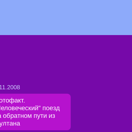
11.2008
отофакт.
Человеческий" поезд
а обратном пути из
ултана