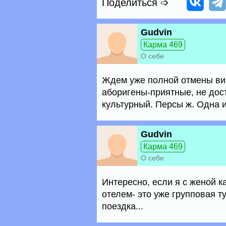
Поделиться ➩
Gudvin
Карма 469
О себе
Ждем уже полной отмены виз.
аборигены-приятные, не дос
культурный. Персы ж. Одна 
Gudvin
Карма 469
О себе
Интересно, если я с женой к
отелем- это уже групповая т
поездка...