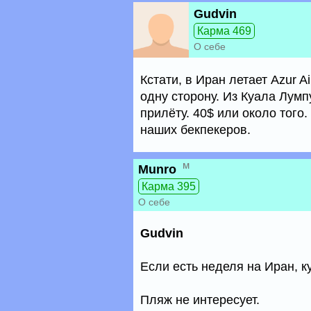
Gudvin
Карма 469
О себе
Кстати, в Иран летает Azur A
одну сторону. Из Куала Лумпу
прилёту. 40$ или около того
наших бекпекеров.
м
Munro
Карма 395
О себе
Gudvin
Если есть неделя на Иран, ку
Пляж не интересует.