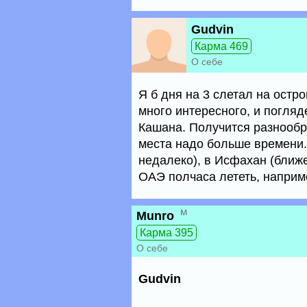
Gudvin
Карма 469
О себе
Я б дня на 3 слетал на остр
много интересного, и погляд
Кашана. Получится разнообра
места надо больше времени.
недалеко), в Исфахан (ближ
ОАЭ полчаса лететь, наприм
м
Munro
Карма 395
О себе
Gudvin