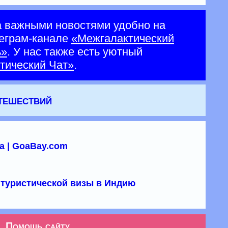
а важными новостями удобно на
еграм-канале
«Межгалактический
ь»
. У нас также есть уютный
тический Чат»
.
утешествий
а | GoaBay.com
туристической визы в Индию
Помощь сайту