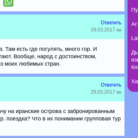
Пу
Ответить
Аг
29.03.2017
La
 Там есть где погулять, много гор. И
Ды
тают. Вообще, народ с достоинством,
яз
из моих любимых стран.
Кн
Ха
Ответить
29.03.2017
ачу на иранские острова с забронированным
ур. поездка? Что в их понимании групповая тур