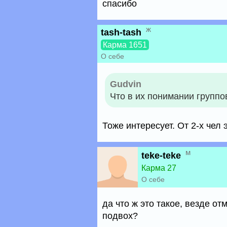
спасибо
ж
tash-tash
Карма 1651
О себе
Gudvin
Что в их понимании группо
Тоже интересует. От 2-х чел 
м
teke-teke
Карма 27
О себе
да что ж это такое, везде от
подвох?