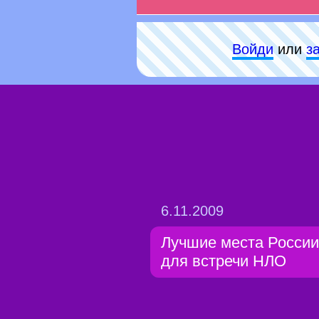
Войди
или
з
6.11.2009
Лучшие места России
для встречи НЛО