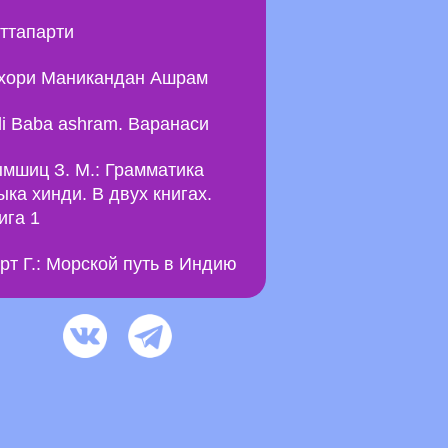
ттапарти
хори Маникандан Ашрам
li Baba ashram. Варанаси
мшиц З. М.: Грамматика
ыка хинди. В двух книгах.
ига 1
рт Г.: Морской путь в Индию