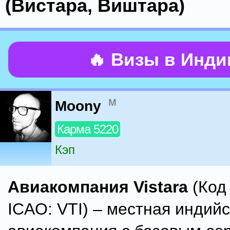
(Вистара, Виштара)
🔥 Визы в Инд
м
Moony
Карма 5220
Кэп
Авиакомпания Vistara
(Код 
ICAO: VTI) – местная индий