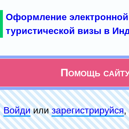
Оформление электронной
туристической визы в Ин
Помощь сайт
Войди
или
зарeгиcтpируйся
,