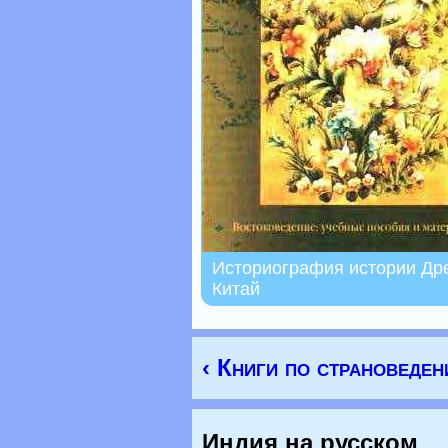
Историография истории Дре
Китай
‹ Книги по страноведе
Индия на русском