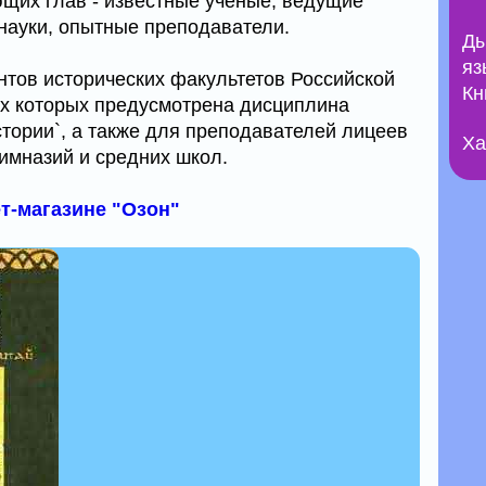
ющих глав - известные ученые, ведущие
науки, опытные преподаватели.
Ды
яз
нтов исторических факультетов Российской
Кн
ах которых предусмотрена дисциплина
тории`, а также для преподавателей лицеев
Ха
гимназий и средних школ.
ет-магазине "Озон"