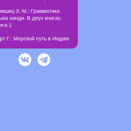
мшиц З. М.: Грамматика
ыка хинди. В двух книгах.
ига 1
рт Г.: Морской путь в Индию