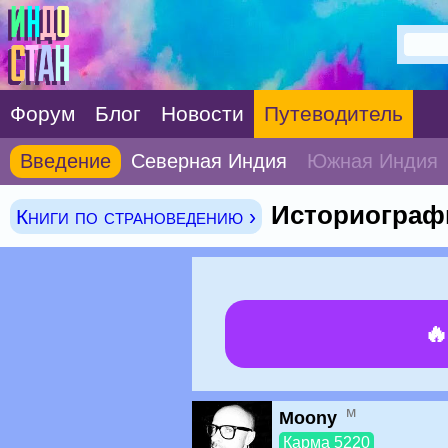
Форум
Блог
Новости
Путеводитель
Введение
Северная Индия
Южная Индия
Историографи
Книги по страноведению ›

м
Moony
Карма 5220