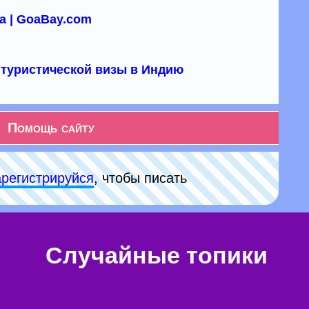
а | GoaBay.com
туристической визы в Индию
Помощь сайту
арeгиcтpируйся
, чтобы писать
Случайные топики