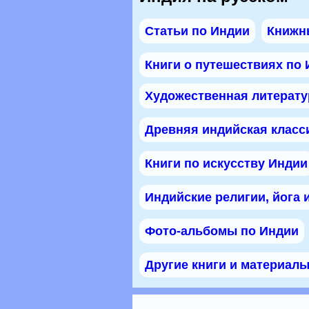
Статьи по Индии
Книжн
Книги о путешествиях по
Художественная литерату
Древняя индийская класс
Книги по искусству Индии
Индийские религии, йога 
Фото-альбомы по Индии
Другие книги и материал