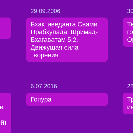
29.09.2006
30
Бхактиведанта Свами
Т
Прабхупада: Шримад-
г
Бхагаватам 5.2.
О
Движущая сила
творения
6.07.2016
28
Гопура
Т
в.
и
й)