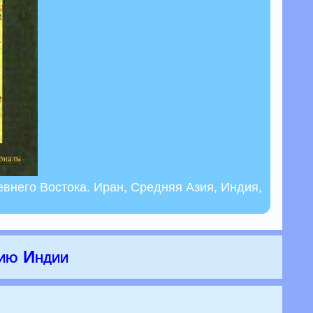
внего Востока. Иран, Средняя Азия, Индия,
нию Индии