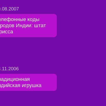
.08.2007
елефонные коды
ородов Индии: штат
рисса
.11.2006
радиционная
ндийская игрушка