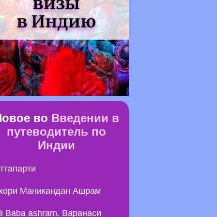
Новое во
Введении в
путеводитель по
Индии
ттапарти
хори Маникандан Ашрам
li Baba ashram. Варанаси