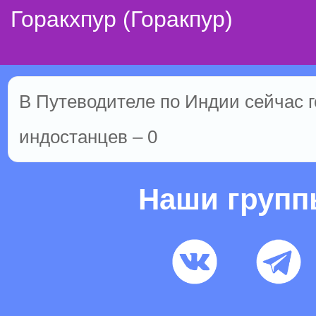
Горакхпур (Горакпур)
В Путеводителе по Индии сейчас г
индостанцев – 0
Наши груп