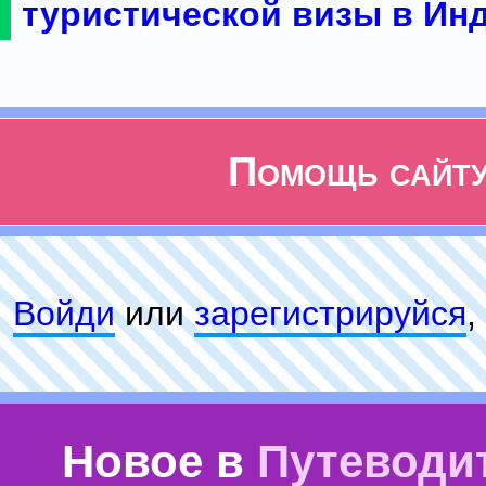
туристической визы в Ин
Помощь сайт
Войди
или
зарeгиcтpируйся
,
Новое в
Путеводи