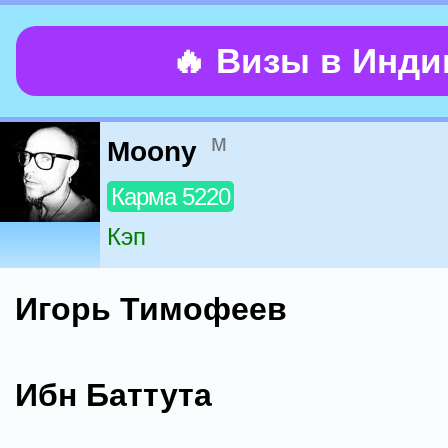
🔥 Визы в Инд
м
Moony
Карма 5220
Кэп
Игорь Тимофеев
Ибн Баттута