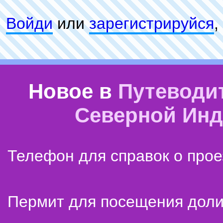
Войди
или
зарeгиcтpируйся
,
Новое в
Путеводи
Северной Ин
Телефон для справок о прое
Пермит для посещения дол