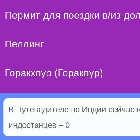
Пермит для поездки в/из до
Пеллинг
Горакхпур (Горакпур)
В Путеводителе по Индии сейчас го
индостанцев – 0