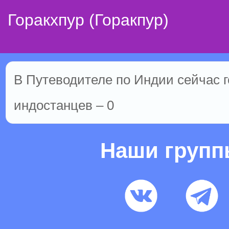
Горакхпур (Горакпур)
В Путеводителе по Индии сейчас г
индостанцев – 0
Наши груп