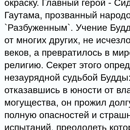
окраску. Главный герой - Си
Гаутама, прозванный народо
`Разбуженным`. Учение Будд
от многих других, не исчезл
веков, а превратилось в ми
религию. Секрет этого опре
незаурядной судьбой Будды
отказавшись в юности от вл
могущества, он прожил долг
полную опасностей и страш
испытаний, преодолеть кот