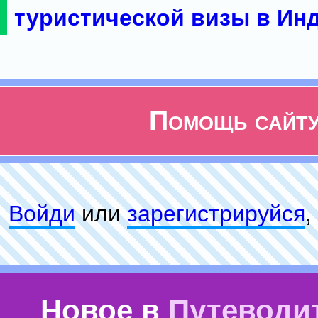
туристической визы в Ин
Помощь сайт
Войди
или
зарeгиcтpируйся
,
Новое в
Путеводи