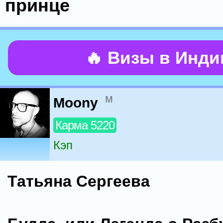
принце
🔥 Визы в Инд
м
Moony
Карма 5220
Кэп
Татьяна Сергеева