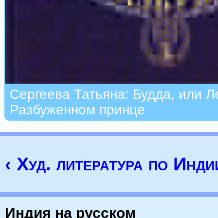
Сергеева Татьяна: Будда, или Л
Разбуженном принце
‹ Худ. литература по Инди
Индия на русском