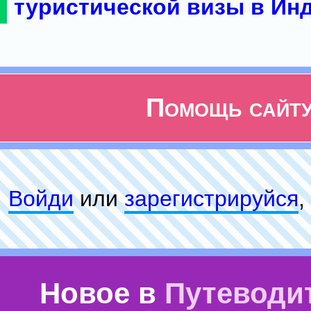
туристической визы в Ин
Помощь сайт
Войди
или
зарeгиcтpируйся
,
Новое в
Путеводи