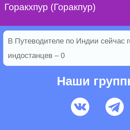
Горакхпур (Горакпур)
В Путеводителе по Индии сейчас го
индостанцев – 0
Наши груп