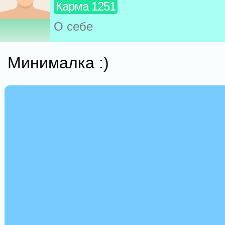
Карма 1251
О себе
Минималка :)