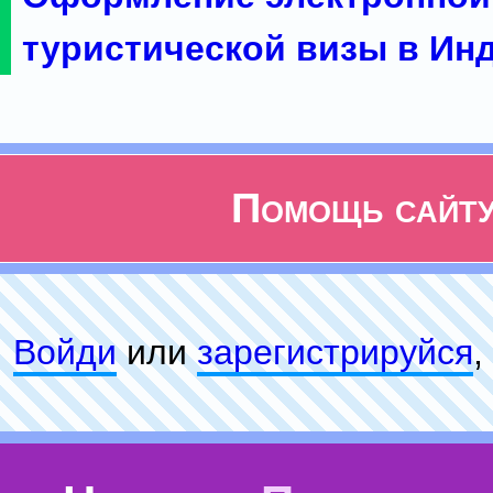
туристической визы в Ин
Помощь сайт
Войди
или
зарeгиcтpируйся
,