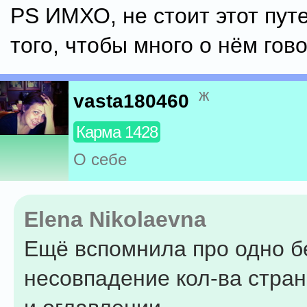
PS ИМХО, не стоит этот пут
того, чтобы много о нём гов
ж
vasta180460
Карма 1428
О себе
Elena Nikolaevna
Ещё вспомнила про одно б
несовпадение кол-ва стран