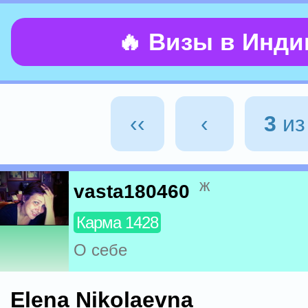
🔥 Визы в Инд
‹‹
‹
3
и
ж
vasta180460
Карма 1428
О себе
Elena Nikolaevna