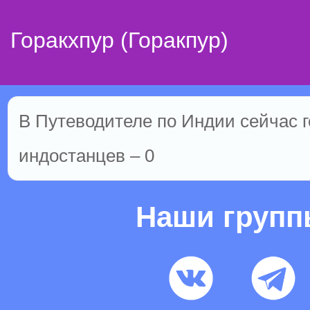
Горакхпур (Горакпур)
В Путеводителе по Индии сейчас го
индостанцев – 0
Наши груп