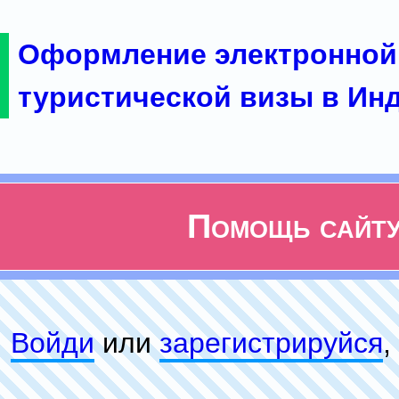
Оформление электронной
туристической визы в Ин
Помощь сайт
Войди
или
зарeгиcтpируйся
,