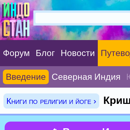
Форум
Блог
Новости
Путево
Введение
Северная Индия
Криш
Книги по религии и йоге ›