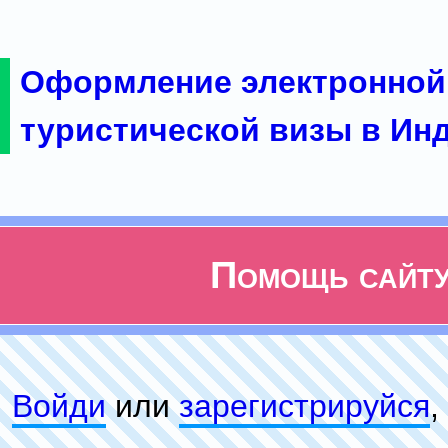
Оформление электронной
туристической визы в Ин
Помощь сайт
Войди
или
зарeгиcтpируйся
,