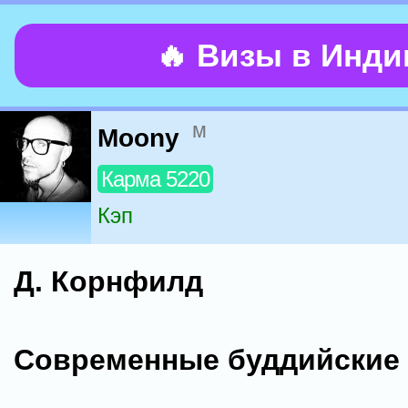
🔥 Визы в Инд
м
Moony
Карма 5220
Кэп
Д. Корнфилд
Современные буддийские