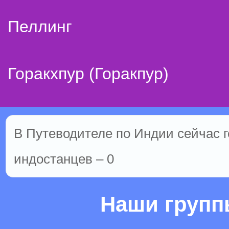
Пеллинг
Горакхпур (Горакпур)
В Путеводителе по Индии сейчас го
индостанцев – 0
Наши груп