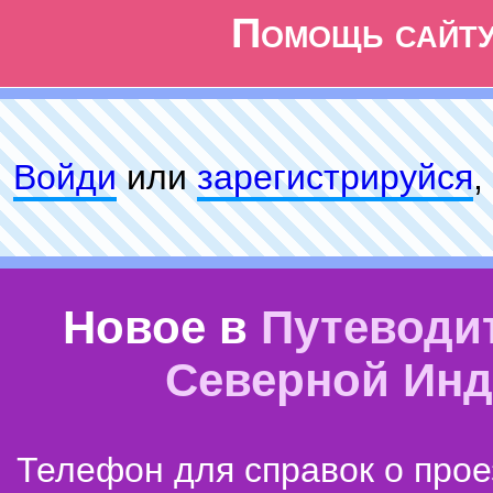
Помощь сайт
Войди
или
зарeгиcтpируйся
,
Новое в
Путеводи
Северной Ин
Телефон для справок о прое