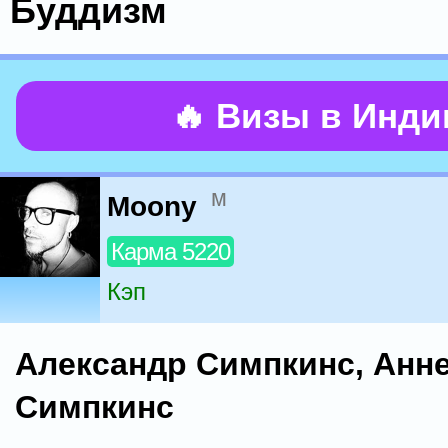
Буддизм
🔥 Визы в Инд
м
Moony
Карма 5220
Кэп
Александр Симпкинс, Анн
Симпкинс