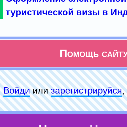
туристической визы в Ин
Помощь сайт
Войди
или
зарeгиcтpируйся
,