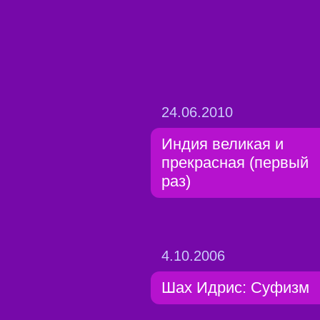
24.06.2010
Индия великая и
прекрасная (первый
раз)
4.10.2006
Шах Идрис: Суфизм