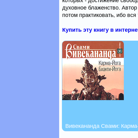
которых - достижение свобо
духовное блаженство. Автор
потом практиковать, ибо вся
Купить эту книгу в интерн
Вивекананда Свами: Карма-