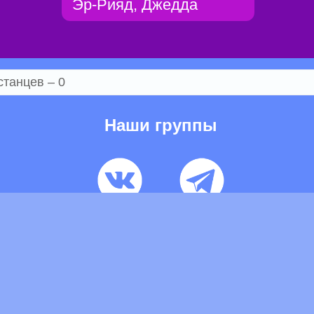
Эр-Рияд, Джедда
станцев – 0
Наши группы
ьзовательское соглашение
Pеклaма
Контакты