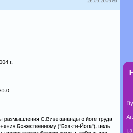
26.09.2006
04 г.
30-0
Пу
Аг
ы размышления С.Вивекананды о йоге труда
лонения Божественному ("Бхакти-Йога"), цель
La