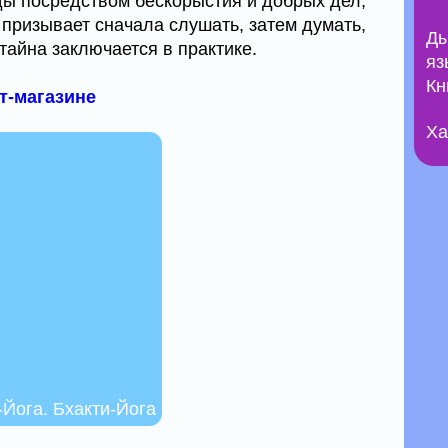
ды посредством бескорыстия и добрых дел,
 призывает сначала слушать, затем думать,
Ды
 тайна заключается в практике.
яз
Кн
ет-магазине
Ха
Йога. Бхакти-Йога