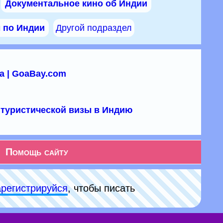
Документальное кино об Индии
ы по Индии
Другой подраздел
а | GoaBay.com
туристической визы в Индию
Помощь сайту
арeгиcтpируйся
, чтобы писать