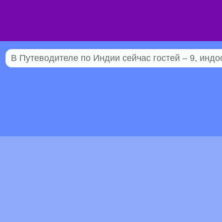
В Путеводителе по Индии сейчас гостей – 9, индо
© 2005–2026 Индостан.гуру
18+
Пол