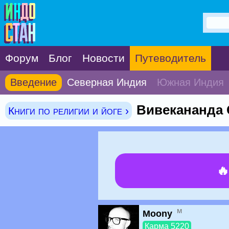
Форум
Блог
Новости
Путеводитель
Введение
Северная Индия
Южная Индия
Вивекананда 
Книги по религии и йоге ›

м
Moony
Карма 5220