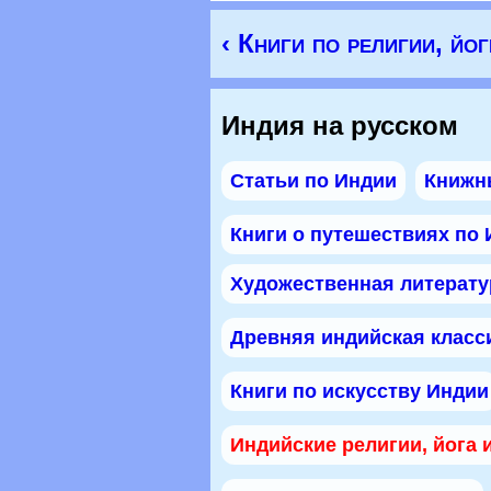
‹ Книги по религии, йог
Индия на русском
Статьи по Индии
Книжн
Книги о путешествиях по
Художественная литерату
Древняя индийская класс
Книги по искусству Индии
Индийские религии, йога 