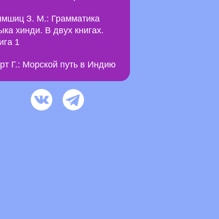
мшиц З. М.: Грамматика
ыка хинди. В двух книгах.
ига 1
рт Г.: Морской путь в Индию