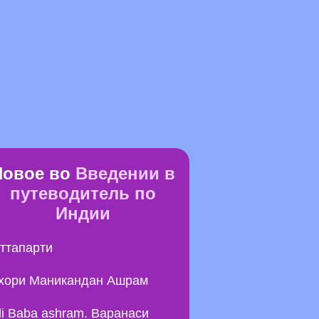
Новое во
Введении в
путеводитель по
Индии
ттапарти
хори Маникандан Ашрам
li Baba ashram. Варанаси