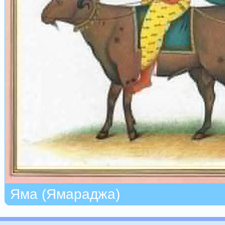
Яма (Ямараджа)