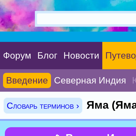
Форум
Блог
Новости
Путево
Введение
Северная Индия
Яма (Ям
Словарь терминов ›