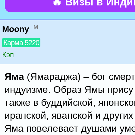
🔥 Визы в Инд
м
Moony
Карма 5220
Кэп
Яма
(Ямараджа) – бог смерт
индуизме. Образ Ямы прису
также в буддийской, японско
иранской, яванской и други
Яма повелевает душами ум