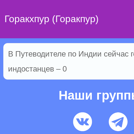
Горакхпур (Горакпур)
В Путеводителе по Индии сейчас го
индостанцев – 0
Наши груп