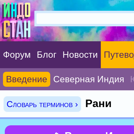
Форум
Блог
Новости
Путево
Введение
Северная Индия
Рани
Словарь терминов ›