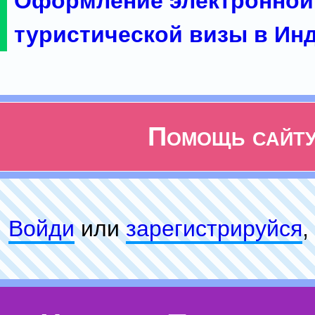
Оформление электронной
туристической визы в Ин
Помощь сайт
Войди
или
зарeгиcтpируйся
,