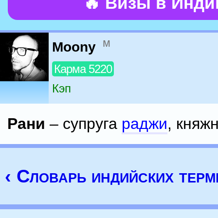
🔥 Визы в Инд
м
Moony
Карма 5220
Кэп
Рани
– супруга
раджи
, княжн
‹ Словарь индийских тер