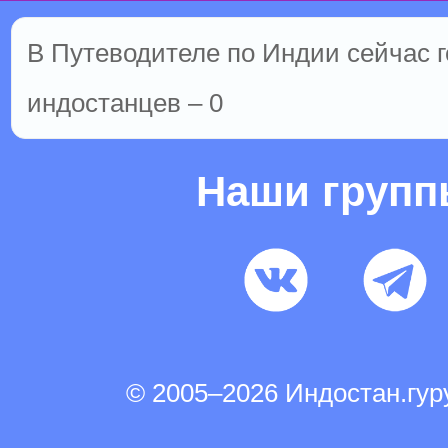
В Путеводителе по Индии сейчас го
индостанцев – 0
Наши груп
© 2005–2026 Индостан.гу