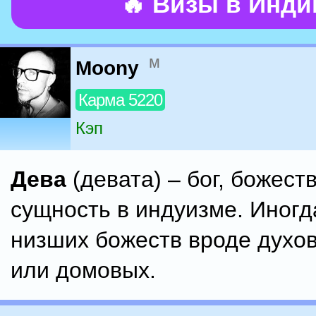
🔥 Визы в Инд
м
Moony
Карма 5220
Кэп
Дева
(девата) – бог, божест
сущность в индуизме. Иногд
низших божеств вроде духов 
или домовых.