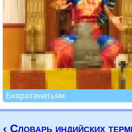
Бхаратанатьям
‹ Словарь индийских тер