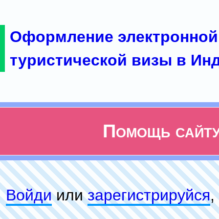
Оформление электронной
туристической визы в Ин
Помощь сайт
Войди
или
зарeгиcтpируйся
,