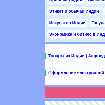
Этикет и обычаи Индии
Искусство Индии
Госуд
Экономика и бизнес в Ин
Товары из Индии | Аюрвед
Оформление электронной 