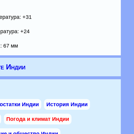
ература: +31
ратура: +24
: 67 мм
те Индии
остатки Индии
История Индии
Погода и климат Индии
ие и общество Индии