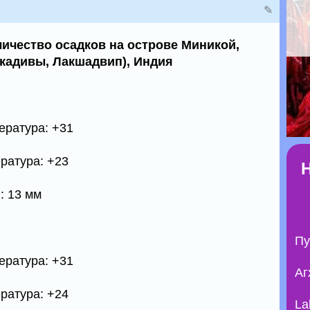
✎
личество осадков на острове Миникой,
ккадивы, Лакшадвип), Индия
ература: +31
ратура: +23
: 13 мм
Пу
ература: +31
Аг
ратура: +24
La