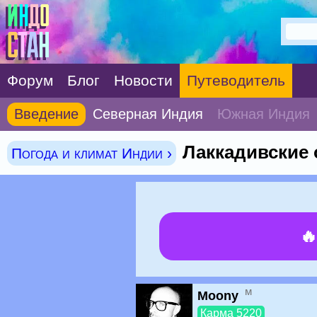
Форум
Блог
Новости
Путеводитель
Введение
Северная Индия
Южная Индия
Лаккадивские 
Погода и климат Индии ›

м
Moony
Карма 5220