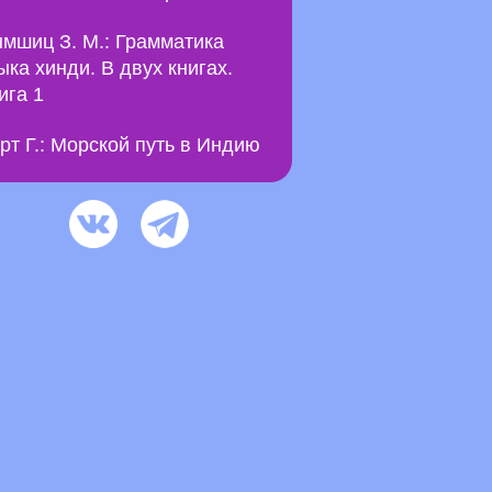
мшиц З. М.: Грамматика
ыка хинди. В двух книгах.
ига 1
рт Г.: Морской путь в Индию