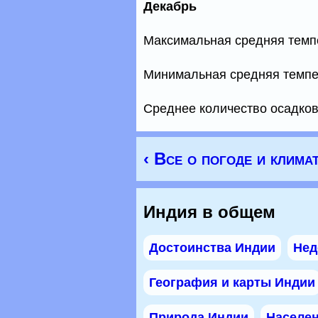
Декабрь
Максимальная средняя темп
Минимальная средняя темпе
Среднее количество осадков
‹ Все о погоде и клима
Индия в общем
Достоинства Индии
Нед
География и карты Индии
Природа Индии
Населен