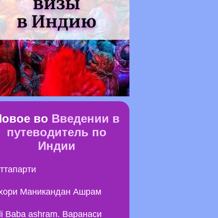
Новое во
Введении в
путеводитель по
Индии
ттапарти
хори Маникандан Ашрам
li Baba ashram. Варанаси