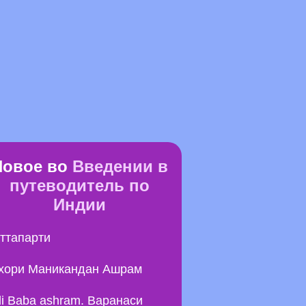
Новое во
Введении в
путеводитель по
Индии
ттапарти
хори Маникандан Ашрам
li Baba ashram. Варанаси