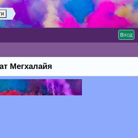
Вход
ат Мегхалайя