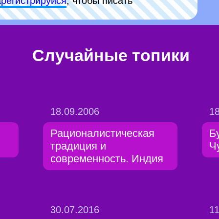
арeгиcтpируйся
, чтобы писать
Случайные топики
18.09.2006
18
Рационалистическая
Б
традиция и
Ч
современность. Индия
30.07.2016
11