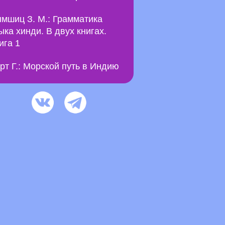
мшиц З. М.: Грамматика
ыка хинди. В двух книгах.
ига 1
рт Г.: Морской путь в Индию