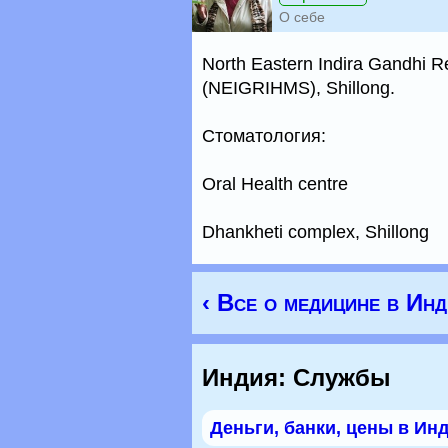
О себе
North Eastern Indira Gandhi Re
(NEIGRIHMS), Shillong.
Стоматология:
Oral Health centre
Dhankheti complex, Shillong
‹ Все о медицине в Ин
Индия: Службы
Деньги, банки, цены в Ин