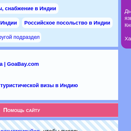
, снабжение в Индии
Ды
яз
 Индии
Российское посольство в Индии
Кн
ругой подраздел
Ха
а | GoaBay.com
туристической визы в Индию
Помощь сайту