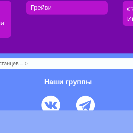
Грейви

И
ша
станцев – 0
Наши группы