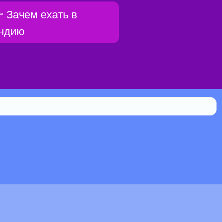
 Зачем ехать в
ндию