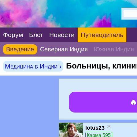
Форум
Блог
Новости
Путеводитель
Введение
Северная Индия
Южная Индия
Больницы, клиник
Медицина в Индии ›

ж
lotus23
Карма 595