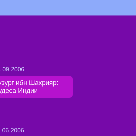
.09.2006
узург ибн Шахрияр:
удеса Индии
.06.2006