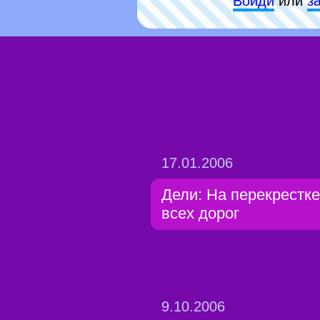
Войди
или
з
17.01.2006
Дели: На перекрестке
всех дорог
9.10.2006