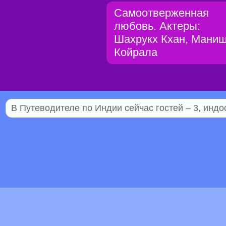
Самоотверженная
любовь. Актеры:
Шахрукх Кхан, Мани
Койрала
В Путеводителе по Индии сейчас гостей – 3, индо