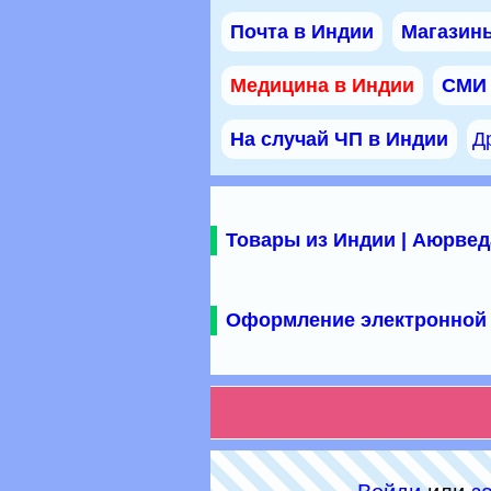
Почта в Индии
Магазины
Медицина в Индии
СМИ
На случай ЧП в Индии
Д
Товары из Индии | Аюрвед
Оформление электронной 