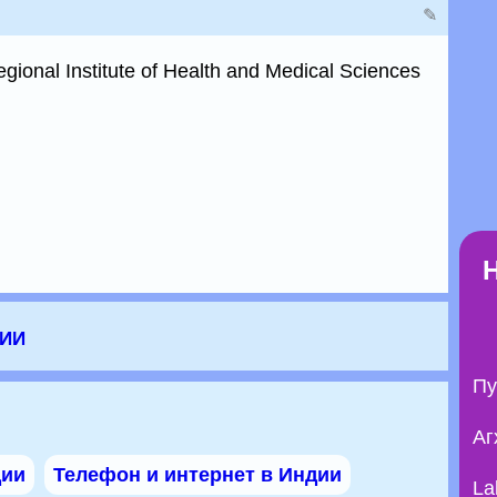
✎
gional Institute of Health and Medical Sciences
дии
Пу
Аг
дии
Телефон и интернет в Индии
La