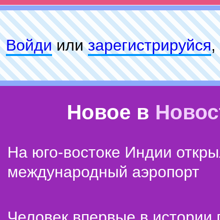
Войди
или
зарeгиcтpируйся
,
Новое в
Новос
На юго-востоке Индии откр
международный аэропорт
Человек впервые в истории