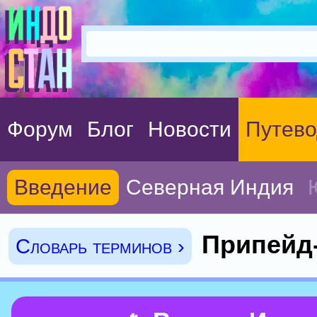
Форум
Блог
Новости
Путево
Введение
Северная Индия
Припейд
Словарь терминов ›