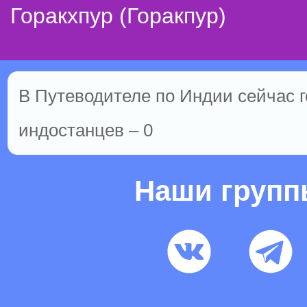
Горакхпур (Горакпур)
В Путеводителе по Индии сейчас го
индостанцев – 0
Наши груп