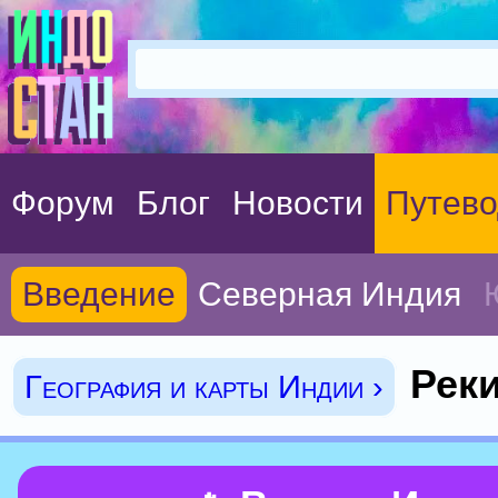
Форум
Блог
Новости
Путево
Введение
Северная Индия
Рек
География и карты Индии ›