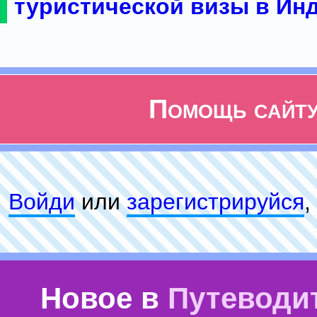
туристической визы в Ин
Помощь сайт
Войди
или
зарeгиcтpируйся
,
Новое в
Путеводи