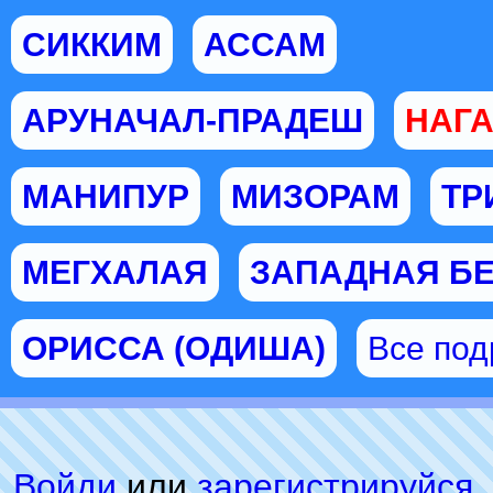
СИККИМ
АССАМ
АРУНАЧАЛ-ПРАДЕШ
НАГ
МАНИПУР
МИЗОРАМ
ТР
МЕГХАЛАЯ
ЗАПАДНАЯ Б
ОРИССА (ОДИША)
Все по
Войди
или
зарeгиcтpируйся
,