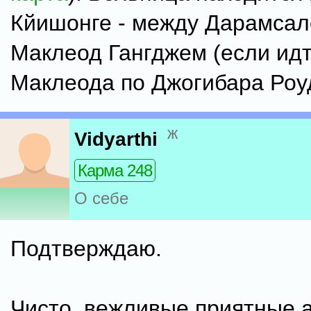
Кйишонге - между Дарамсал
Маклеод Гангджем (если ид
Маклеода по Джогибара Роуд
ж
Vidyarthi
Карма 248
О себе
Подтверждаю.
Чисто, вежливые приятные а