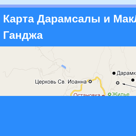
Карта Дарамсалы и Мак
Ганджа