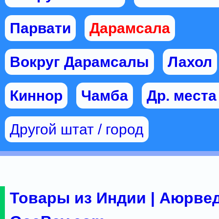
Парвати
Дарамсала
Вокруг Дарамсалы
Лахол
Киннор
Чамба
Др. мест
Другой штат / город
Товары из Индии | Аюрвед