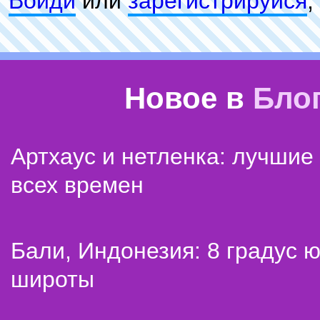
Войди
или
зарeгиcтpируйся
,
Новое в
Бло
Артхаус и нетленка: лучши
всех времен
Бали, Индонезия: 8 градус 
широты