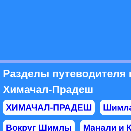
Разделы путеводителя 
Химачал-Прадеш
ХИМАЧАЛ-ПРАДЕШ
Шимл
Вокруг Шимлы
Манали и 