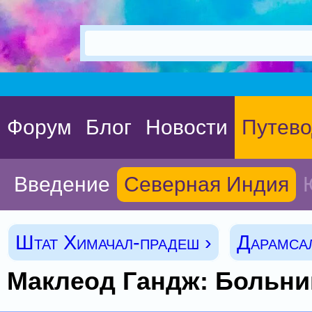
Форум
Блог
Новости
Путево
Введение
Северная Индия
Штат Химачал-прадеш ›
Дарамсал
Маклеод Гандж: Больни