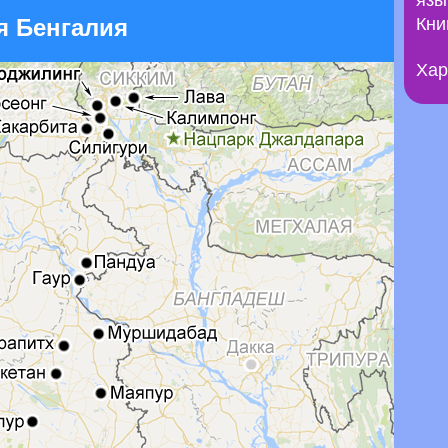
язы
я Бенгалия
Кни
Хар