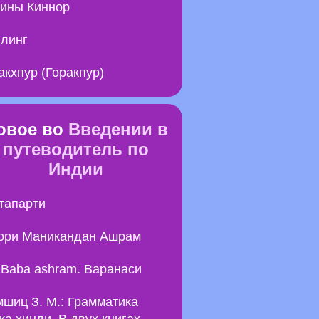
ины Киннор
линг
акхпур (Горакпур)
овое во
Введении в
путеводитель по
Индии
тапарти
ори Маникандан Ашрам
i Baba ashram. Варанаси
шиц З. М.: Грамматика