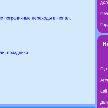
дол
Пел
е пограничные переходы в Непал,
Гор
Н
ли, праздники
Пут
Агх
Lal
Дым