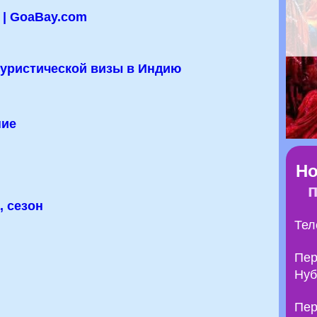
 | GoaBay.com
уристической визы в Индию
ние
Но
, сезон
Тел
Пер
Нуб
Пер