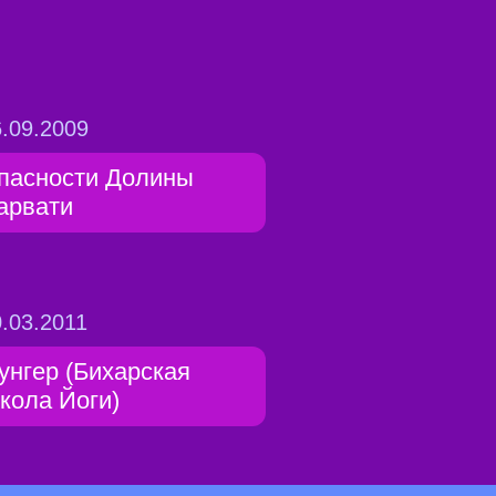
.09.2009
пасности Долины
арвати
.03.2011
унгер (Бихарская
кола Йоги)