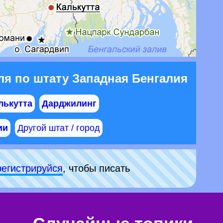
я по штату Западная Бенгалия
лькутта
Дарджилинг
ии
Другой штат / город
рeгиcтpируйся
, чтобы писать