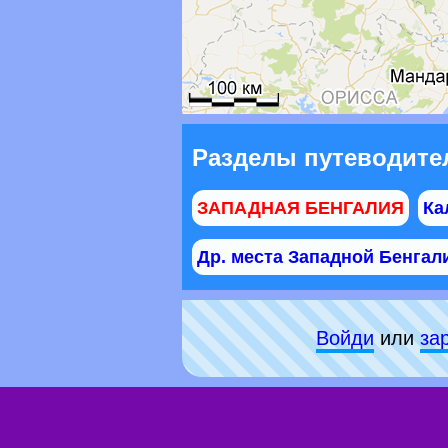
Разделы путеводител
ЗАПАДНАЯ БЕНГАЛИЯ
Ка
Др. места Западной Бенгал
Войди
или
за