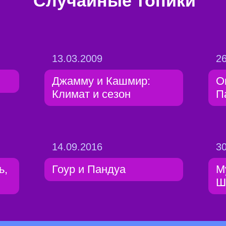
Случайные топики
13.03.2009
26
Джамму и Кашмир:
О
Климат и сезон
П
14.09.2016
30
ь,
Гоур и Пандуа
М
Ш