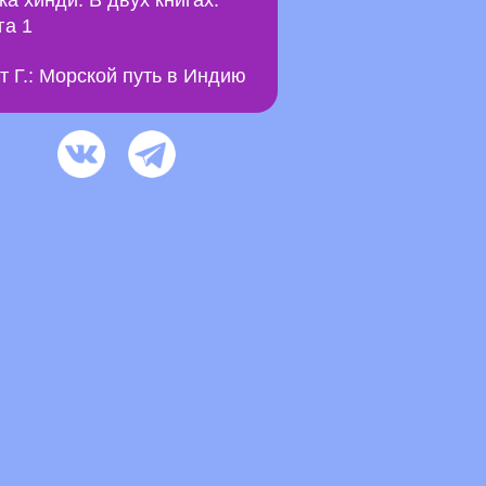
ка хинди. В двух книгах.
га 1
т Г.: Морской путь в Индию