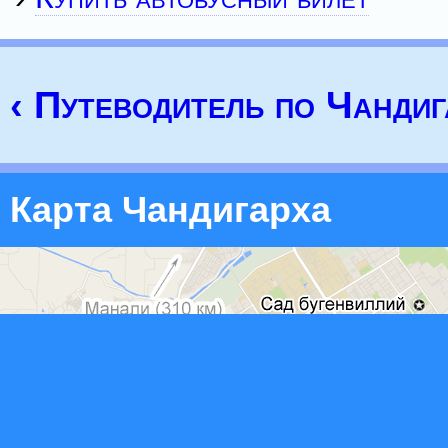
‹ Путеводитель по Чандиг
Карта Чандигарха