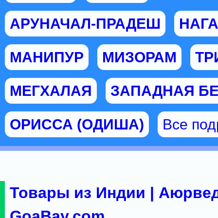
АРУНАЧАЛ-ПРАДЕШ
НАГ
МАНИПУР
МИЗОРАМ
ТР
МЕГХАЛАЯ
ЗАПАДНАЯ Б
ОРИССА (ОДИША)
Все по
Товары из Индии | Аюрвед
GoaBay.com