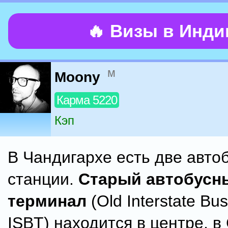
🔥 Визы в Инд
м
Moony
Карма 5220
Кэп
В Чандигархе есть две авто
станции.
Старый автобусн
терминал
(Old Interstate Bu
ISBT) находится в центре, в