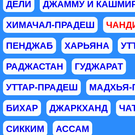
ДЕЛИ
ДЖАММУ И КАШМИ
ХИМАЧАЛ-ПРАДЕШ
ЧАНД
ПЕНДЖАБ
ХАРЬЯНА
УТ
РАДЖАСТАН
ГУДЖАРАТ
УТТАР-ПРАДЕШ
МАДХЬЯ-
БИХАР
ДЖАРКХАНД
ЧА
СИККИМ
АССАМ