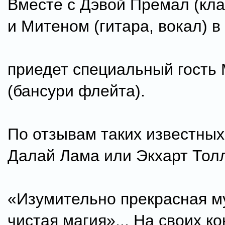
Вместе с Дэвой Премал (кла
и Митеном (гитара, вокал) в
приедет специальный гость
(бансури флейта).
По отзывам таких известных
Далай Лама или Экхарт Толл
«Изумительно прекрасная м
чистая магия»... На своих к