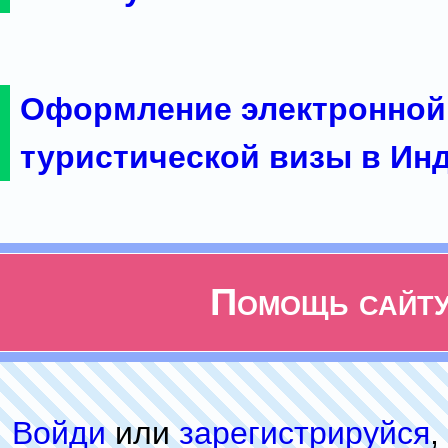
Оформление электронной
туристической визы в Ин
Помощь сайт
Войди
или
зарeгиcтpируйся
,