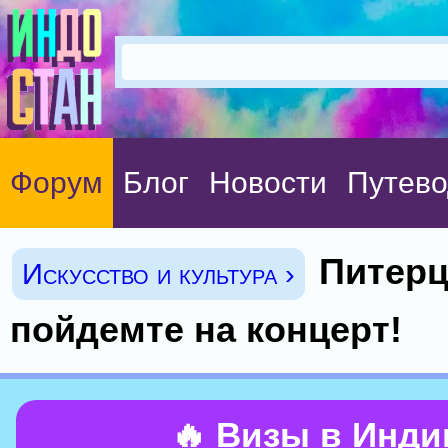
Форум
Блог
Новости
Путево
Питерц
Искусство и культура ›
пойдемте на концерт!
🔥 Визы в Инд