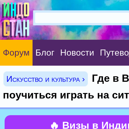
Форум
Блог
Новости
Путево
Где в 
Искусство и культура ›
поучиться играть на си
🔥 Визы в Инд