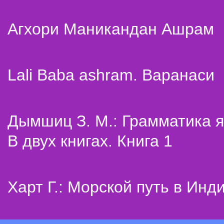
Агхори Маникандан Ашрам
Lali Baba ashram. Варанаси
Дымшиц З. М.: Грамматика я
В двух книгах. Книга 1
Харт Г.: Морской путь в Инд