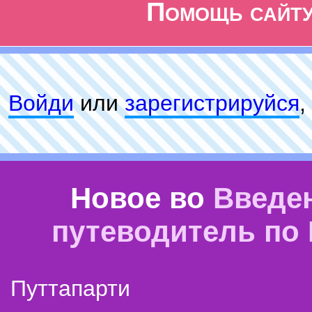
Помощь сайт
Войди
или
зарeгиcтpируйся
,
Новое во
Введе
путеводитель по
Путтапарти