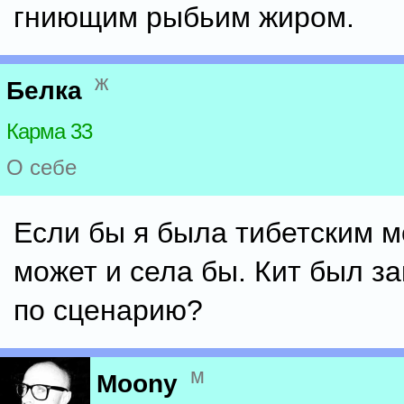
гниющим рыбьим жиром.
ж
Белка
Карма 33
О себе
Если бы я была тибетским м
может и села бы. Кит был з
по сценарию?
м
Moony