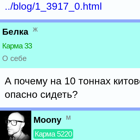
../blog/1_3917_0.html
ж
Белка
Карма 33
О себе
А почему на 10 тоннах китов
опасно сидеть?
м
Moony
Карма 5220