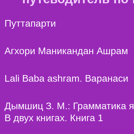
Путтапарти
Агхори Маникандан Ашрам
Lali Baba ashram. Варанаси
Дымшиц З. М.: Грамматика я
В двух книгах. Книга 1