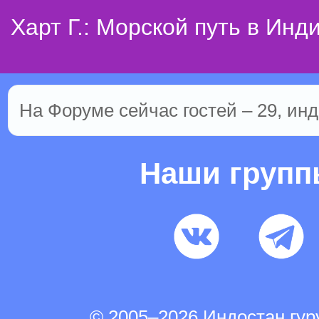
Харт Г.: Морской путь в Инд
На Форуме сейчас гостей – 29, инд
Наши груп
© 2005–2026 Индостан.гу