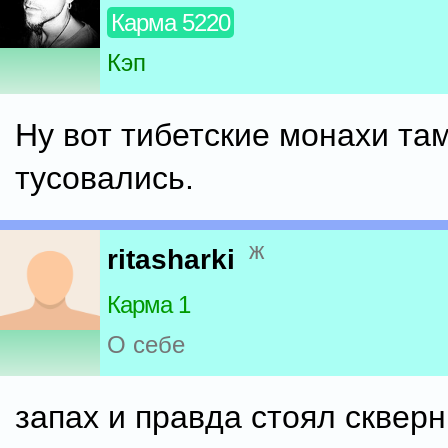
Карма 5220
Кэп
Ну вот тибетские монахи там
тусовались.
ж
ritasharki
Карма 1
О себе
запах и правда стоял скверн