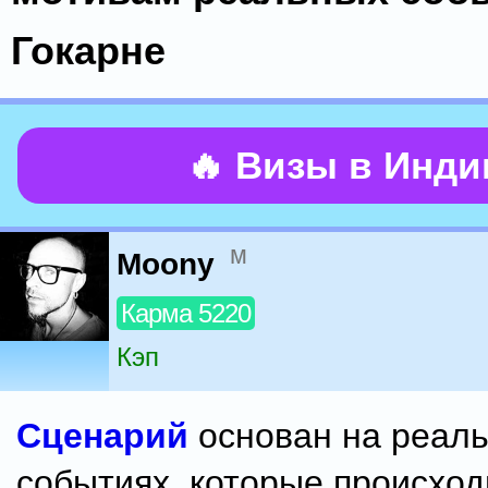
Гокарне
🔥 Визы в Инд
м
Moony
Карма 5220
Кэп
Сценарий
основан на реал
событиях, которые происход