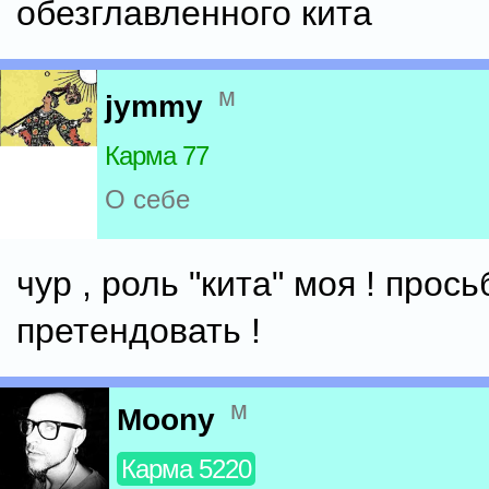
обезглавленного кита
м
jymmy
Карма 77
О себе
чур , роль "кита" моя ! прос
претендовать !
м
Moony
Карма 5220