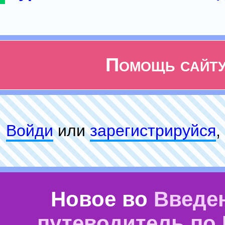
Помощь сайт
Войди
или
зарeгиcтpируйся
,
Новое во
Введе
путеводитель по