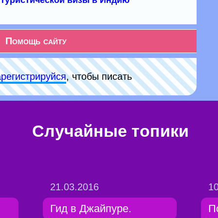
туристической визы в Индию
Помощь сайту
арeгиcтpируйся
, чтобы писать
Случайные топики
21.03.2016
10
Гид в Джайпуре.
П