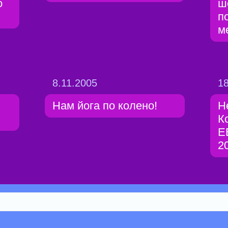
о
ш
п
м
8.11.2005
18
Нам йога по колено!
Н
К
Е
2