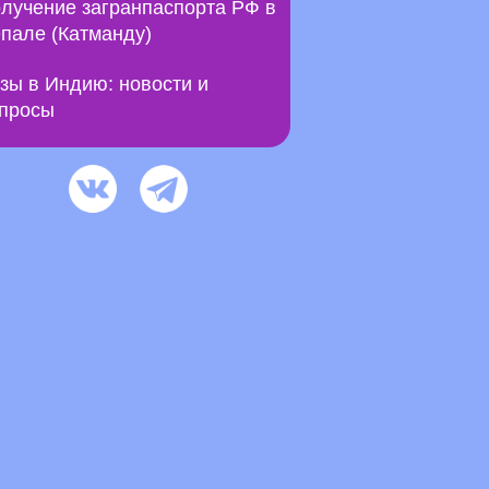
лучение загранпаспорта РФ в
пале (Катманду)
зы в Индию: новости и
просы