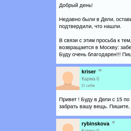
Добрый день!
Недавно были в Дели, остав
подтвердили, что нашли.
В связи с этим просьба к те
возвращается в Москву: забе
Буду очень благодарен!!! Пи
м
kriser
Карма 0
О себе
Привет ! Буду в Дели с 15 по
забрать вашу вещь. Пишите, 
ж
rybinskova
Карма 0