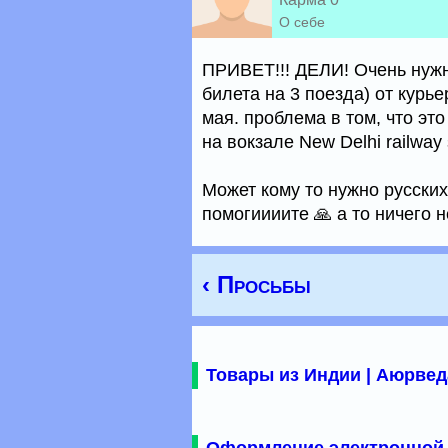
О себе
ПРИВЕТ!!! ДЕЛИ! Очень нужн
билета на 3 поезда) от курье
мая. проблема в том, что это
на вокзале New Delhi railway 
Может кому то нужно русски
помогиииите 🙏 а то ничего 
‹ Просьбы
Товары из Индии | Аюрвед