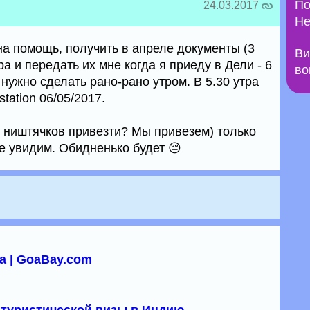
По
24.03.2017
Не
а помощь, получить в апреле документы (3
Ви
ра и передать их мне когда я приеду в Дели - 6
во
 нужно сделать рано-рано утром. В 5.30 утра
station 06/05/2017.
х ништячков привезти? Мы привезем) только
не увидим. Обидненько будет 😔
а | GoaBay.com