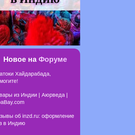
Новое на
Форуме
атоки Хайдарабада,
могите!
вары из Индии | Аюрведа |
aBay.com
зывы об inzd.ru: оформление
з в Индию