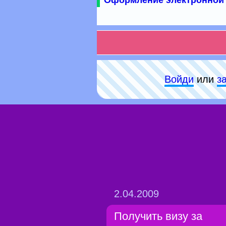
Оформление электронной 
Войди
или
з
2.04.2009
Получить визу за