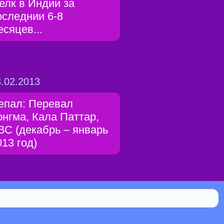
елк в Индии за
оследнии 6-8
есяцев...
.02.2013
епал: Перевал
онгма, Кала Паттар,
ВС (декабрь – январь
013 год)