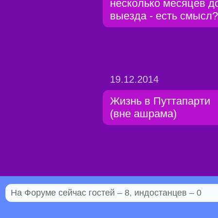
несколько месяцев д
выезда - есть смысл?
19.12.2014
Жизнь в Путтапарти
(вне ашрама)
На Форуме сейчас гостей – 8, индостанцев – 0