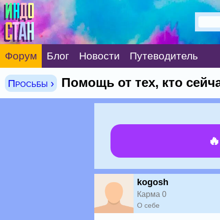
Форум
Блог
Новости
Путеводитель
Помощь от тех, кто сейч
Просьбы ›

kogosh
Карма 0
О себе