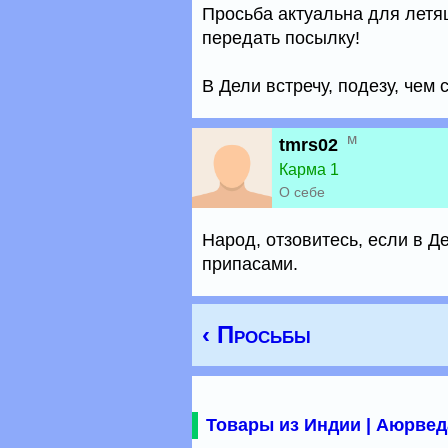
Просьба актуальна для летя
передать посылку!
В Дели встречу, подезу, чем 
м
tmrs02
Карма 1
О себе
Народ, отзовитесь, если в Д
припасами.
‹ Просьбы
Товары из Индии | Аюрвед