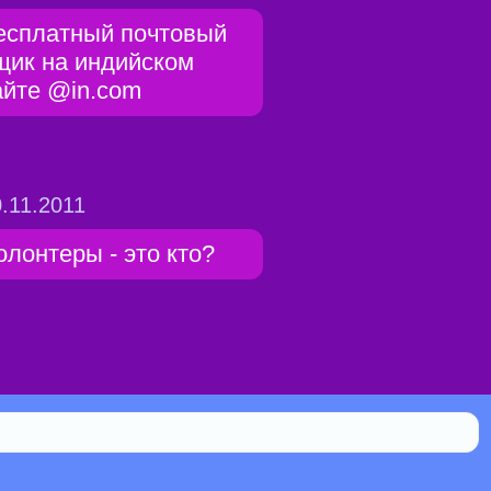
есплатный почтовый
щик на индийском
айте @in.com
.11.2011
олонтеры - это кто?