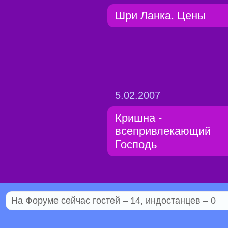
Шри Ланка. Цены
5.02.2007
Кришна -
всепривлекающий
Господь
На Форуме сейчас гостей – 14, индостанцев – 0