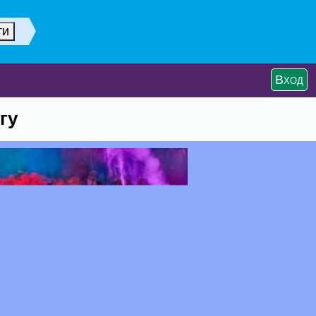
Вход
гу