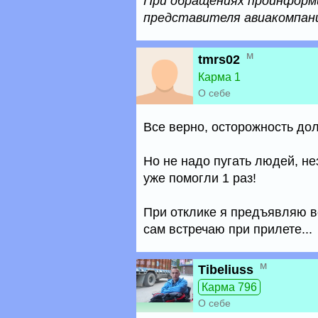
При обращениях проинформ
представителя авиакомпан
м
tmrs02
Карма 1
О себе
Все верно, осторожность до
Но не надо пугать людей, н
уже помогли 1 раз!
При отклике я предъявляю 
сам встречаю при прилете...
м
Tibeliuss
Карма 796
О себе