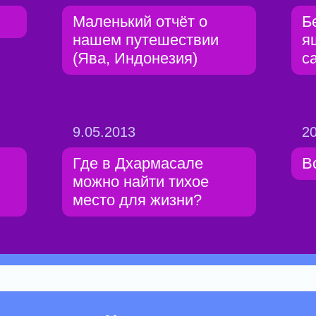
Маленький отчёт о
Б
нашем путешествии
я
(Ява, Индонезия)
с
9.05.2013
20
Где в Дхармасале
В
можно найти тихое
место для жизни?