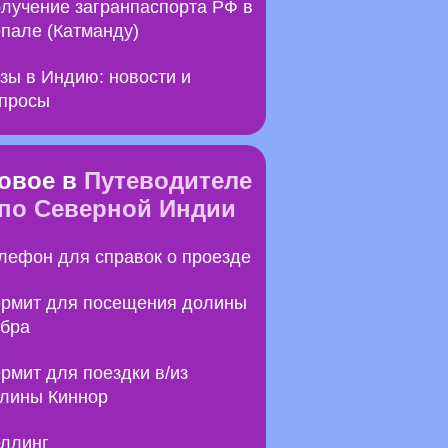
лучение загранпаспорта РФ в
пале (Катманду)
зы в Индию: новости и
просы
овое в
Путеводителе
по Северной Индии
лефон для справок о проезде
рмит для посещения долины
бра
рмит для поездки в/из
лины Киннор
ллинг