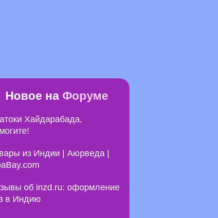
Новое на
Форуме
атоки Хайдарабада,
могите!
вары из Индии | Аюрведа |
aBay.com
зывы об inzd.ru: оформление
з в Индию