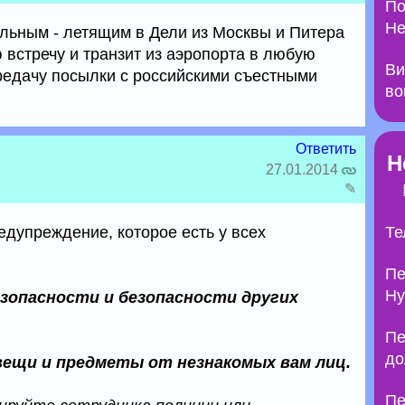
По
Не
льным - летящим в Дели из Москвы и Питера
 встречу и транзит из аэропорта в любую
Ви
ередачу посылки с российскими съестными
во
Ответить
Н
27.01.2014
✎
едупреждение, которое есть у всех
Те
Пе
Ну
езопасности и безопасности других
Пе
до
вещи и предметы от незнакомых вам лиц.
Пе