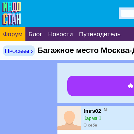
Форум
Блог
Новости
Путеводитель
Багажное место Москва-Д
Просьбы ›

м
tmrs02
Карма 1
О себе