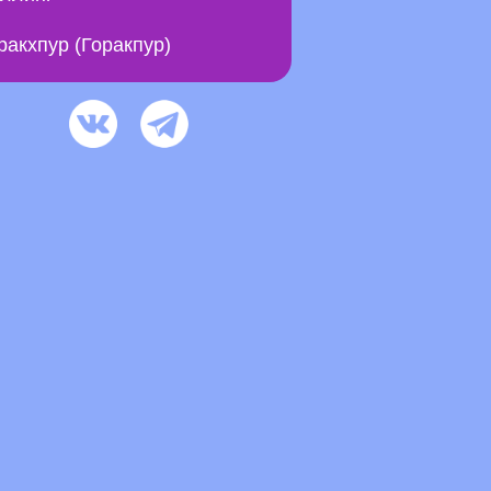
ракхпур (Горакпур)