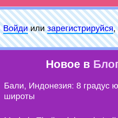
Войди
или
зарeгиcтpируйся
,
Новое в
Бло
Бали, Индонезия: 8 градус 
широты