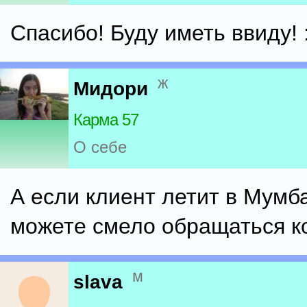
Спасибо! Буду иметь ввиду! :
ж
Мидори
Карма 57
О себе
А если клиент летит в Мумба
можете смело обращаться ко
м
slava