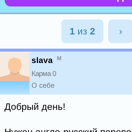
1
из
2
›
м
slava
Карма 0
О себе
Добрый день!