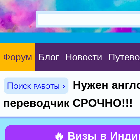
Форум
Блог
Новости
Путево
Нужен англ
Поиск работы ›
переводчик СРОЧНО!!!
🔥 Визы в Инд