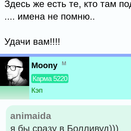
Здесь же есть те, кто там п
.... имена не помню..
Удачи вам!!!!
м
Moony
Карма 5220
Кэп
animaida
я бы сразу в Болливуд)))