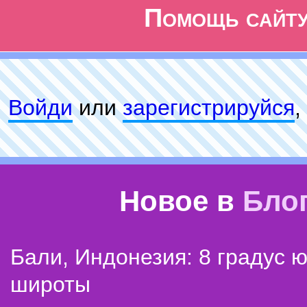
Помощь сайт
Войди
или
зарeгиcтpируйся
,
Новое в
Бло
Бали, Индонезия: 8 градус 
широты