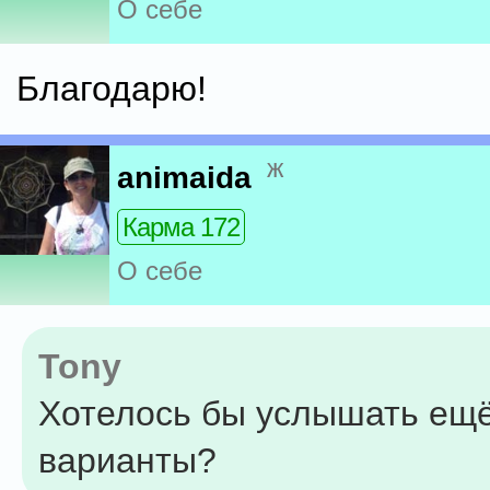
О себе
Благодарю!
ж
animaida
Карма 172
О себе
Tony
Хотелось бы услышать ещ
варианты?