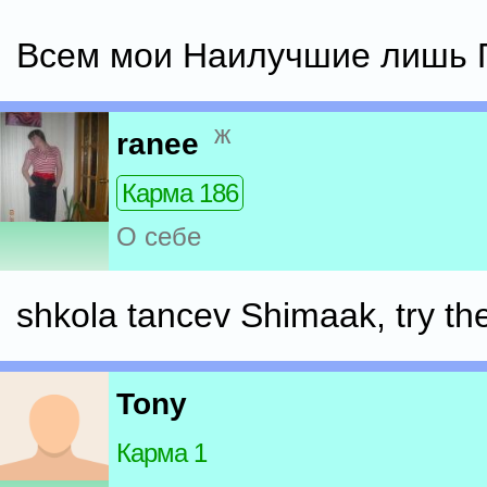
Всем мои Наилучшие лишь 
ж
ranee
Карма 186
О себе
shkola tancev Shimaak, try th
Tony
Карма 1