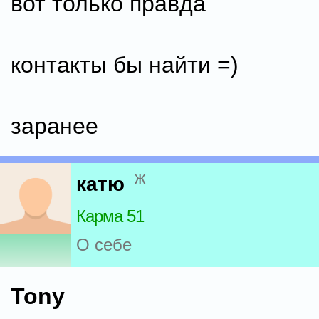
вот только правда
контакты бы найти =)
заранее
ж
катю
Карма 51
О себе
Tony