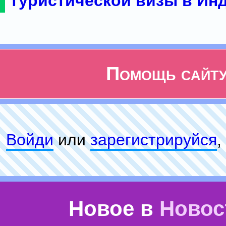
туристической визы в Ин
Помощь сайт
Войди
или
зарeгиcтpируйся
,
Новое в
Новос