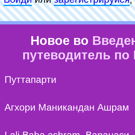
Новое во
Введе
путеводитель по
Путтапарти
Агхори Маникандан Ашрам