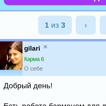
1
из
3
›
ж
gilari
Карма 6
О себе
Добрый день!