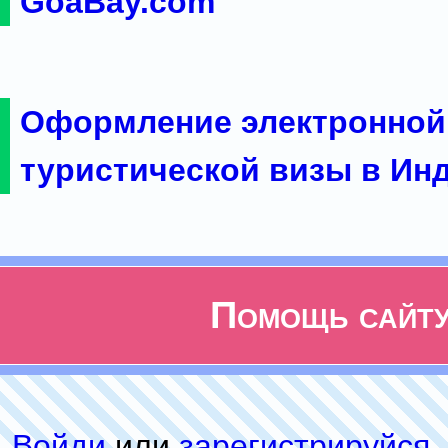
GoaBay.com
Оформление электронной
туристической визы в Ин
Помощь сайт
Войди
или
зарeгиcтpируйся
,