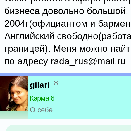
бизнеса довольно большой, 
2004г(официантом и бармен
Английский свободно(работа
границей). Меня можно найт
по адресу rada_rus@mail.ru
ж
gilari
Карма 6
О себе