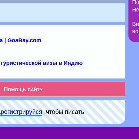
По
Не
Ви
во
а | GoaBay.com
туристической визы в Индию
Помощь сайту
арeгиcтpируйся
, чтобы писать