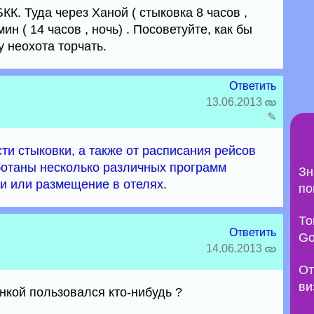
К. Туда через Ханой ( стыковка 8 часов ,
ин ( 14 часов , ночь) . Посоветуйте, как бы
у неохота торчать.
Ответить
13.06.2013
✎
ти стыковки, а также от расписания рейсов
ботаны несколько различных программ
Зн
и или размещение в отелях.
по
То
Ответить
Go
14.06.2013
От
ви
онкой пользовался кто-нибудь ?