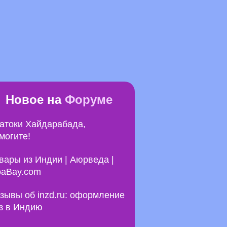
Новое на
Форуме
атоки Хайдарабада,
могите!
вары из Индии | Аюрведа |
aBay.com
зывы об inzd.ru: оформление
з в Индию