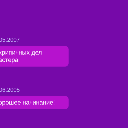
05.2007
крипичных дел
астера
06.2005
орошее начинание!