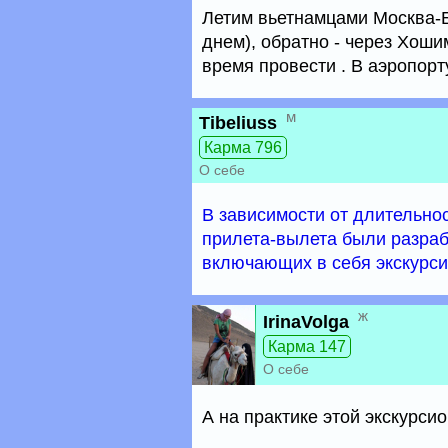
Летим вьетнамцами Москва-БК
днем), обратно - через Хошим
время провести . В аэропорт
м
Tibeliuss
Карма 796
О себе
В зависимости от длительнос
прилета-вылета были разра
включающих в себя экскурси
ж
IrinaVolga
Карма 147
О себе
А на практике этой экскурси