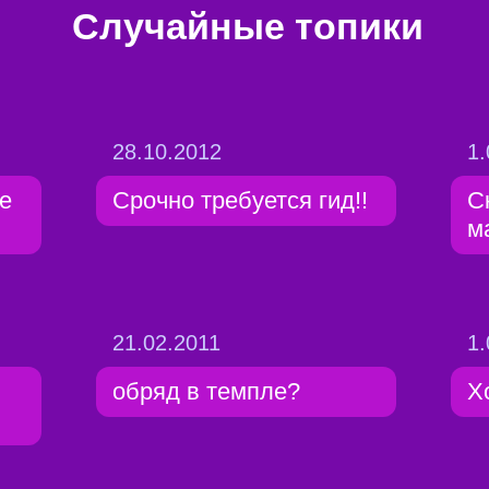
Случайные топики
28.10.2012
1.
е
Срочно требуется гид!!
С
м
21.02.2011
1.
обряд в темпле?
Х