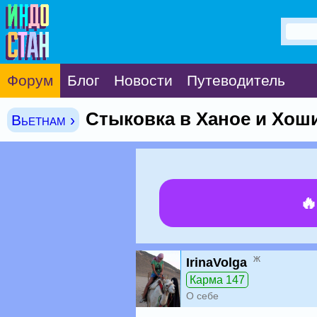
Форум
Блог
Новости
Путеводитель
Стыковка в Ханое и Хош
Вьетнам ›

ж
IrinaVolga
Карма 147
О себе