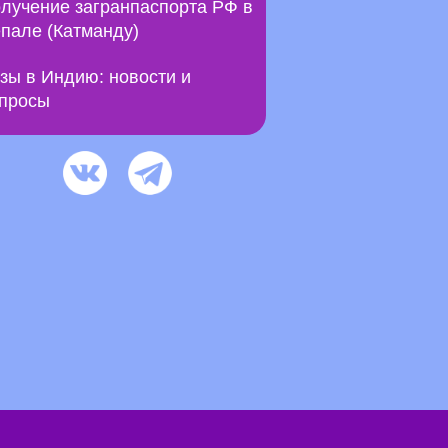
лучение загранпаспорта РФ в
пале (Катманду)
зы в Индию: новости и
просы