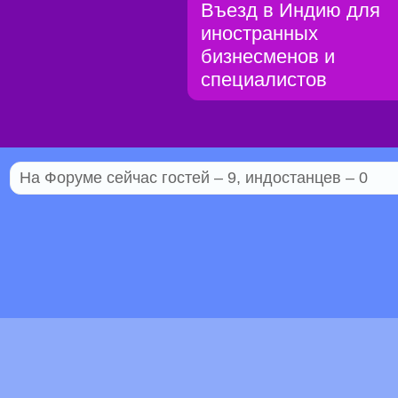
Въезд в Индию для
иностранных
бизнесменов и
специалистов
На Форуме сейчас гостей – 9, индостанцев – 0
© 2005–2026 Индостан.гуру
18+
Пол