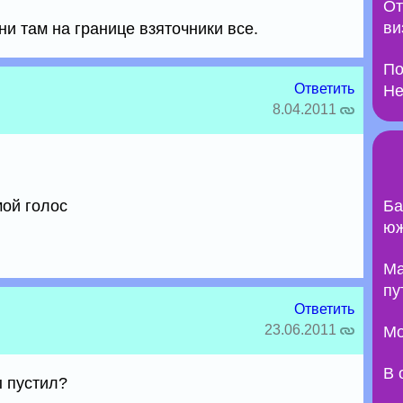
От
ви
ни там на границе взяточники все.
По
Ответить
Не
8.04.2011
мой голос
Ба
юж
Ma
пу
Ответить
23.06.2011
Мо
В 
ы пустил?