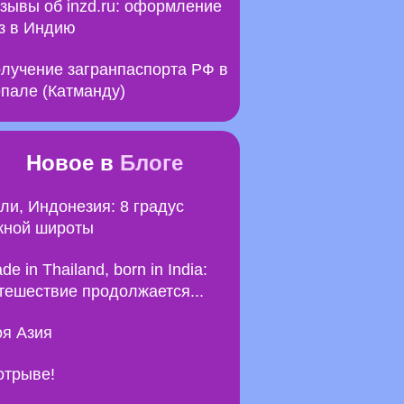
зывы об inzd.ru: оформление
з в Индию
лучение загранпаспорта РФ в
пале (Катманду)
Новое в
Блоге
ли, Индонезия: 8 градус
ной широты
de in Thailand, born in India:
тешествие продолжается...
я Азия
отрыве!