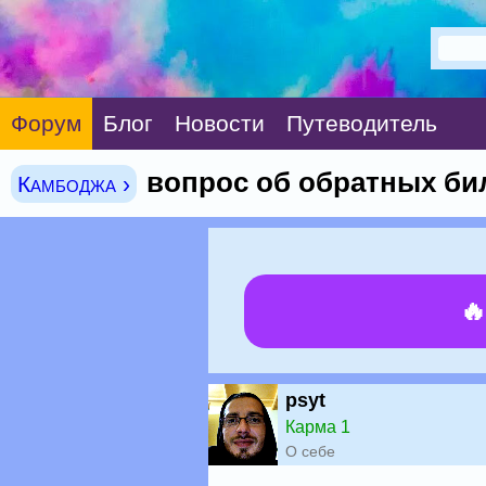
Форум
Блог
Новости
Путеводитель
вопрос об обратных би
Камбоджа ›

psyt
Карма 1
О себе