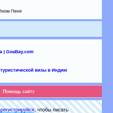
 Пном Пеня
а | GoaBay.com
туристической визы в Индию
Помощь сайту
арeгиcтpируйся
, чтобы писать