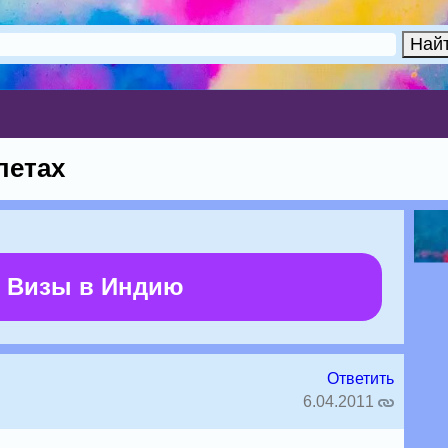
летах
 Визы в Индию
Ответить
6.04.2011