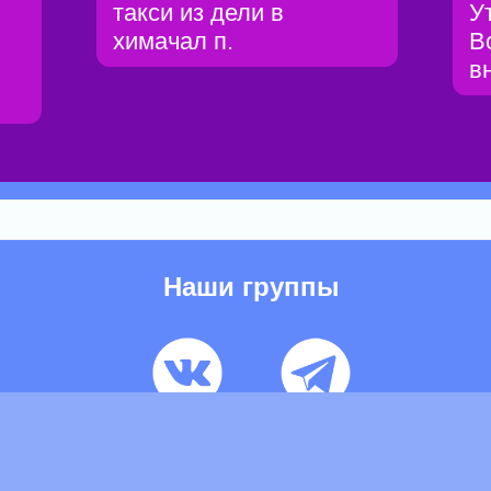
такси из дели в
У
химачал п.
В
в
Наши группы
ьзовательское соглашение
Pеклaма
Контакты