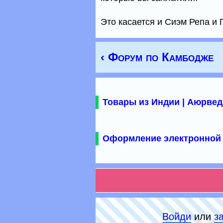
Это касается и Сиэм Репа и
‹ Форум по Камбодже
Товары из Индии | Аюрвед
Оформление электронной 
Войди
или
з