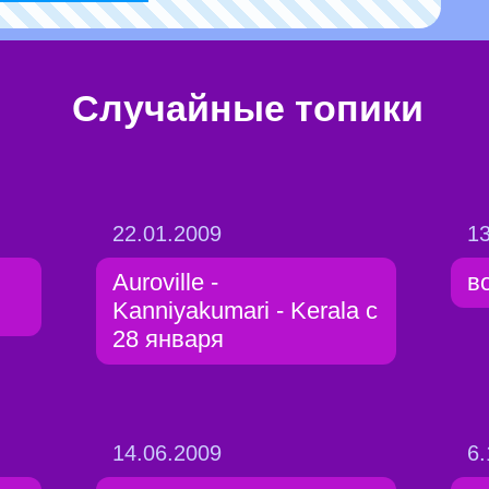
Случайные топики
22.01.2009
13
Auroville -
в
Kanniyakumari - Kerala c
28 января
14.06.2009
6.