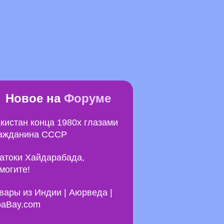
Новое на
Форуме
кистан конца 1980х глазами
ажданина СССР
атоки Хайдарабада,
могите!
вары из Индии | Аюрведа |
aBay.com