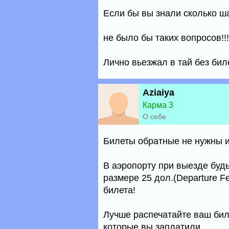
Если бы вы знали сколько ш
не было бы таких вопросов!!!
Лично вьезжал в тай без биле
Aziaiya
Карма 3
О себе
Билеты обратные не нужны 
В аэропорту при выезде буд
размере 25 дол.(Departure F
билета!
Лучше распечатайте ваш биле
которые вы заплатили.