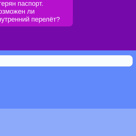
терян паспорт.
озможен ли
нутренний перелёт?
Библиотека
0.117% мистической силы