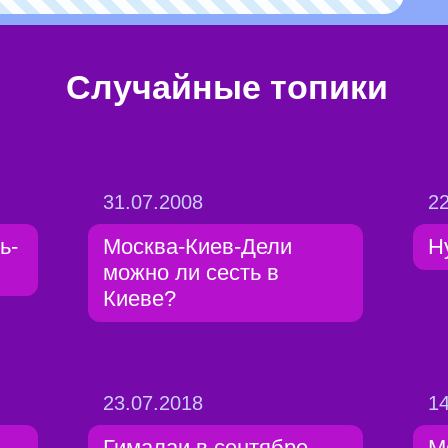
Случайные топики
31.07.2008
22
ь-
Москва-Киев-Дели
Н
можно ли сесть в
Киеве?
23.07.2018
14
Гималаи в сентябре
М