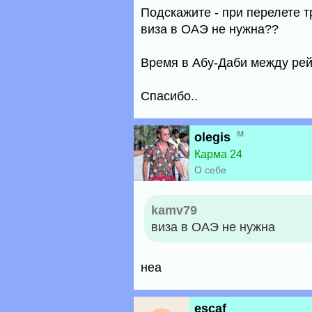
Подскажите - при перелете 
виза в ОАЭ не нужна??
Время в Абу-Даби между рейс
Спасибо..
м
olegis
Карма 24
О себе
kamv79
виза в ОАЭ не нужна
неа
escaf