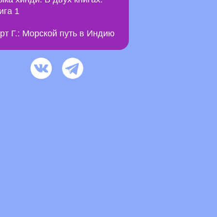
ига 1
рт Г.: Морской путь в Индию