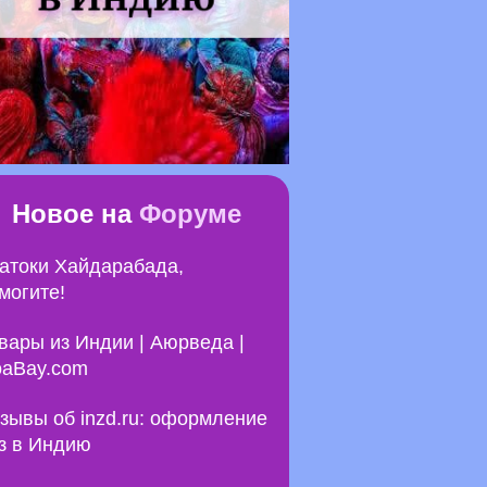
Новое на
Форуме
атоки Хайдарабада,
могите!
вары из Индии | Аюрведа |
aBay.com
зывы об inzd.ru: оформление
з в Индию