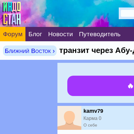
Форум
Блог
Новости
Путеводитель
транзит через Абу
Ближний Восток ›

kamv79
Карма 0
О себе