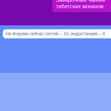
тибетских монахов
На Форуме сейчас гостей – 10, индостанцев – 0
© 2005–2026 Индостан.гуру
18+
Пол