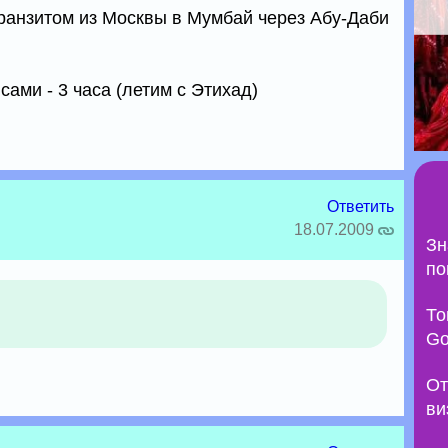
транзитом из Москвы в Мумбай через Абу-Даби
ами - 3 часа (летим с Этихад)
Ответить
18.07.2009
Зн
по
То
Go
От
ви