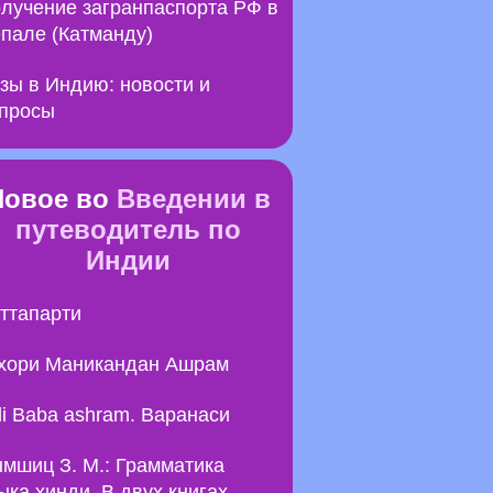
лучение загранпаспорта РФ в
пале (Катманду)
зы в Индию: новости и
просы
Новое во
Введении в
путеводитель по
Индии
ттапарти
хори Маникандан Ашрам
li Baba ashram. Варанаси
мшиц З. М.: Грамматика
ыка хинди. В двух книгах.