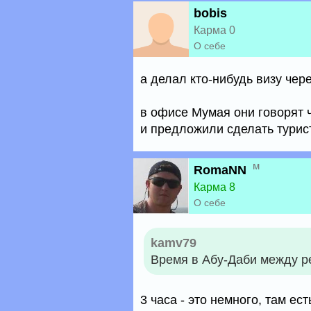
bobis
Карма 0
О себе
а делал кто-нибудь визу чер
в офисе Мумая они говорят 
и предложили сделать турис
м
RomaNN
Карма 8
О себе
kamv79
Время в Абу-Даби между ре
3 часа - это немного, там ест