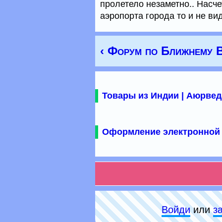
пролетело незаметно.. Насчет
аэропорта города то и не вид
‹ Форум по Ближнему 
Товары из Индии | Аюрвед
Оформление электронной 
Войди
или
з