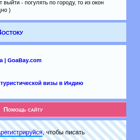
 выйти - погулять по городу, то из окон
но )
Востоку
а | GoaBay.com
туристической визы в Индию
Помощь сайту
арeгиcтpируйся
, чтобы писать