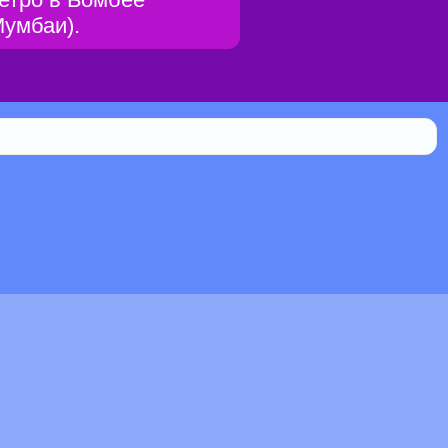
Мумбаи).
Библиотека
0.114% мистической силы