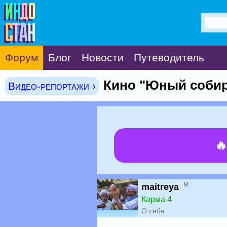
Форум
Блог
Новости
Путеводитель
Кино "Юный собир
Видео-репортажи ›

м
maitreya
Карма 4
О себе