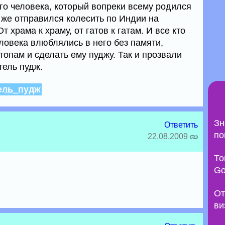
го человека, который вопреки всему родился
т же отправился колесить по Индии на
 храма к храму, от гатов к гатам. И все кто
ловека влюблялись в него без памяти,
стопам и сделать ему пуджу. Так и прозвали
тель пудж.
ель_пудж
Зн
Ответить
по
22.08.2009
То
Go
От
ви