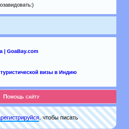
озавидовать:)
а | GoaBay.com
туристической визы в Индию
Помощь сайту
арeгиcтpируйся
, чтобы писать