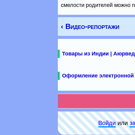
смелости родителей можно п
‹ Видео-репортажи
Товары из Индии | Аюрвед
Оформление электронной 
Войди
или
з