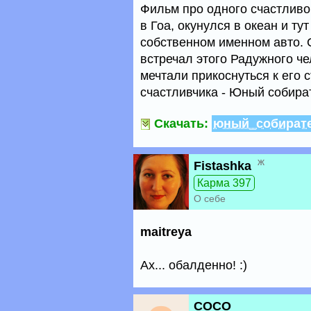
Фильм про одного счастливо
в Гоа, окунулся в океан и ту
собственном именном авто. От
встречал этого Радужного че
мечтали прикоснуться к его 
счастливчика - Юный собира
Скачать:
юный_собират
ж
Fistashka
Карма 397
О себе
maitreya
Ах... обалденно! :)
COCO