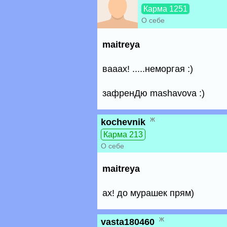
Карма 1251
О себе
maitreya
вааах! .....неморгая :)
зафренДю mashavova :)
ж
kochevnik
Карма 213
О себе
maitreya
ах! до мурашек прям)
ж
vasta180460