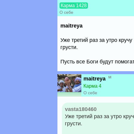
Карма 1428
О себе
maitreya
Уже третий раз за утро круч
грусти.
Пусть все Боги будут помога
м
maitreya
Карма 4
О себе
vasta180460
Уже третий раз за утро кр
грусти.