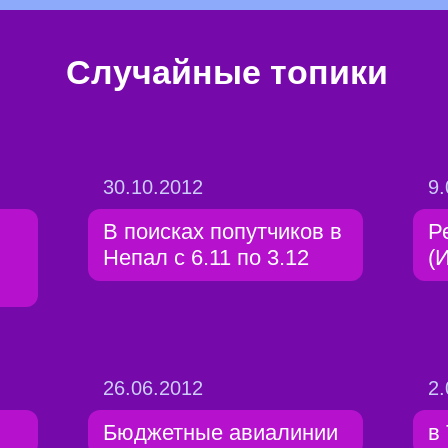
Случайные топики
30.10.2012
9.
В поисках попутчиков в
Р
Непал с 6.11 по 3.12
(
26.06.2012
2.
Бюджетные авиалинии
в