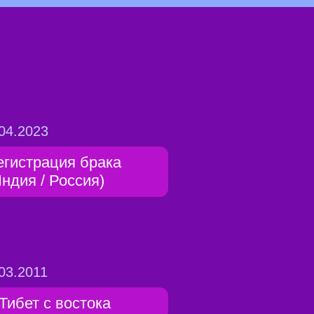
04.2023
егистрация брака
Индия / Россия)
03.2011
 Тибет с востока