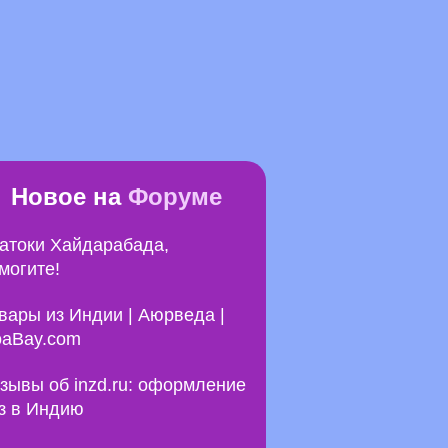
Новое на
Форуме
атоки Хайдарабада,
могите!
вары из Индии | Аюрведа |
aBay.com
зывы об inzd.ru: оформление
з в Индию