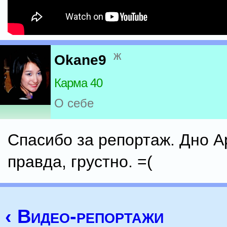
ж
Okane9
Карма 40
О себе
Спасибо за репортаж. Дно А
правда, грустно. =(
‹ Видео-репортажи