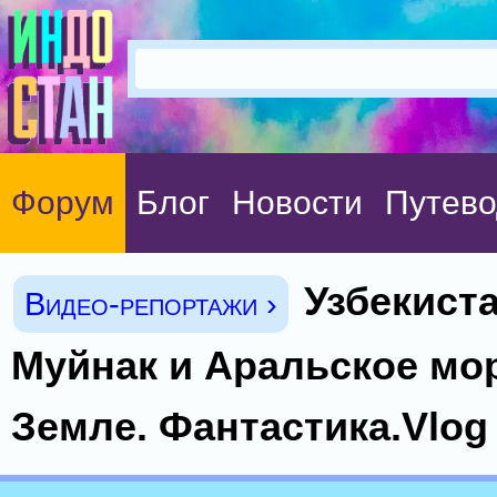
Форум
Блог
Новости
Путево
Узбекиста
Видео-репортажи ›
Муйнак и Аральское мор
Земле. Фантастика.Vlog