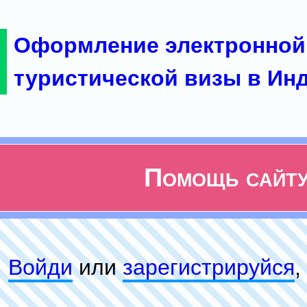
Оформление электронной
туристической визы в Ин
Помощь сайт
Войди
или
зарeгиcтpируйся
,