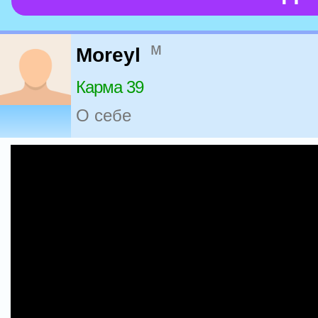
м
Moreyl
Карма 39
О себе