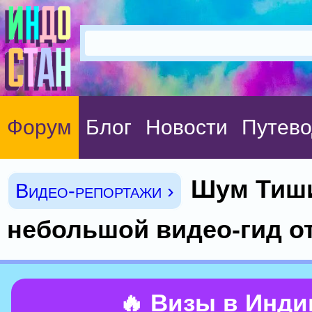
Форум
Блог
Новости
Путево
Шум Тиш
Видео-репортажи ›
небольшой видео-гид от
🔥 Визы в Инд