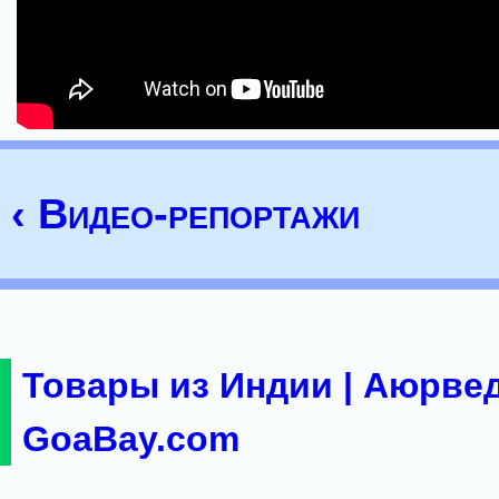
‹ Видео-репортажи
Товары из Индии | Аюрвед
GoaBay.com