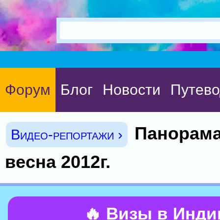
Форум
Блог
Новости
Путево
Панорама
Видео-репортажи ›
весна 2012г.
🔥 Визы в Инд