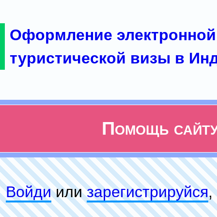
Оформление электронной
туристической визы в Ин
Помощь сайт
Войди
или
зарeгиcтpируйся
,