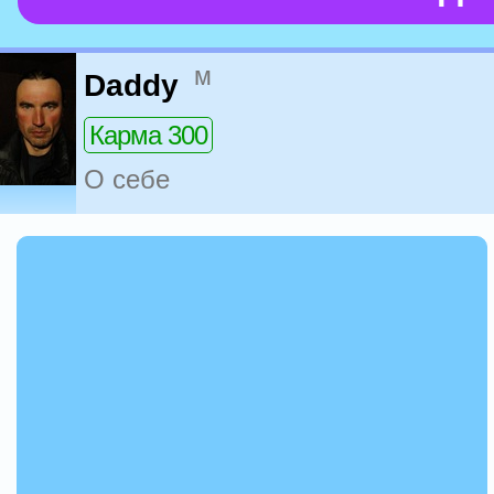
м
Daddy
Карма 300
О себе