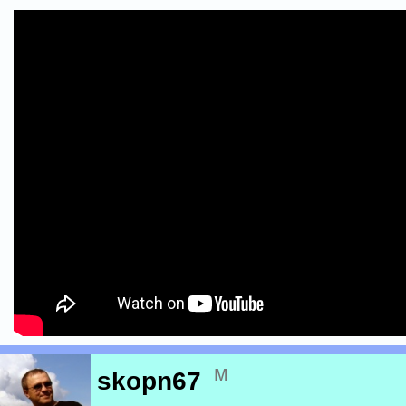
м
skopn67