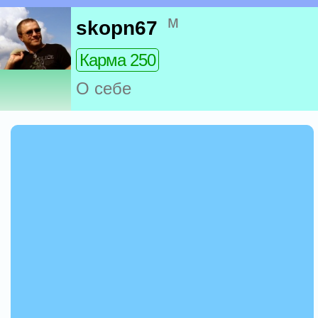
м
skopn67
Карма 250
О себе