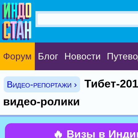
Форум
Блог
Новости
Путево
Тибет-201
Видео-репортажи ›
видео-ролики
🔥 Визы в Инд