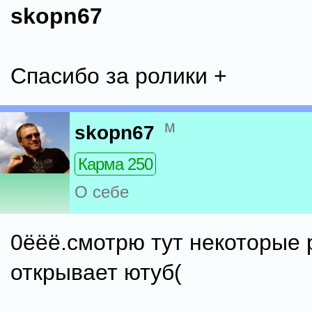
skopn67
Спасибо за ролики +
м
skopn67
Карма 250
О себе
0ёёё.смотрю тут некоторые 
открывает ютуб(