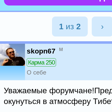
1
из
2
›
м
skopn67
Карма 250
О себе
Уважаемые форумчане!Пре
окунуться в атмосферу Тибе