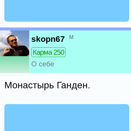
м
skopn67
Карма 250
О себе
Монастырь Ганден.