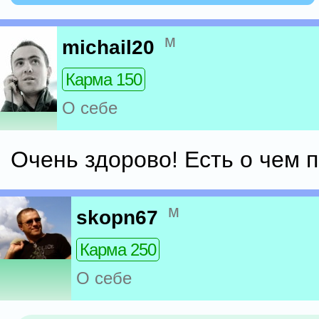
м
michail20
Карма 150
О себе
Очень здорово! Есть о чем 
м
skopn67
Карма 250
О себе