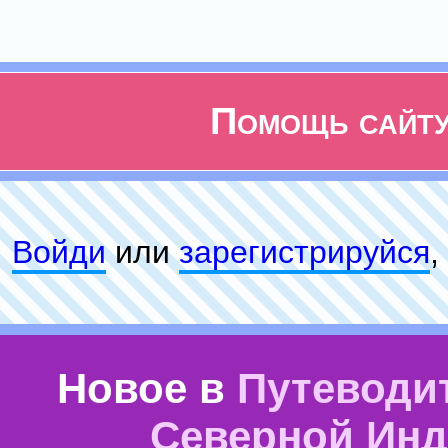
Помощь сайт
Войди
или
зарeгиcтpируйся
,
Новое в
Путеводи
Северной Ин