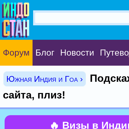
Форум
Блог
Новости
Путево
Подска
Южная Индия и Гоа ›
сайта, плиз!
🔥 Визы в Инд