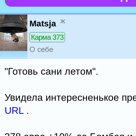
ж
Matsja
Карма 373
О себе
"Готовь сани летом".
Увидела интересненькое пр
URL
.