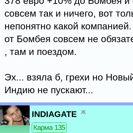
378 евро +10% до Бомбея и 
совсем так и ничего, вот тол
непонятно какой компанией.
от Бомбея совсем не обязат
, там и поездом.
Эх... взяла б, грехи но Новый
Индию не пускают...
ж
INDIAGATE
Карма 135