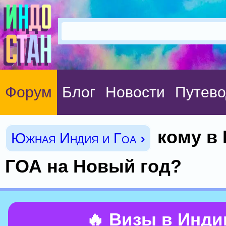
Форум
Блог
Новости
Путево
кому в
Южная Индия и Гоа ›
ГОА на Новый год?
🔥 Визы в Инд