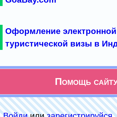
Оформление электронной
туристической визы в Ин
Помощь сайт
Войди
или
зарeгиcтpируйся
,