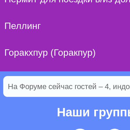
Пеллинг
Горакхпур (Горакпур)
На Форуме сейчас гостей – 4, индо
Наши груп