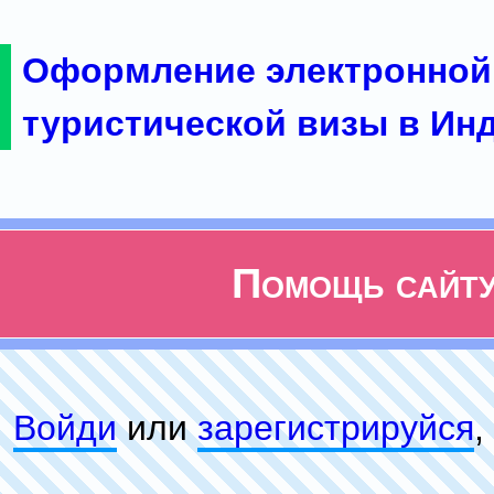
Оформление электронной
туристической визы в Ин
Помощь сайт
Войди
или
зарeгиcтpируйся
,