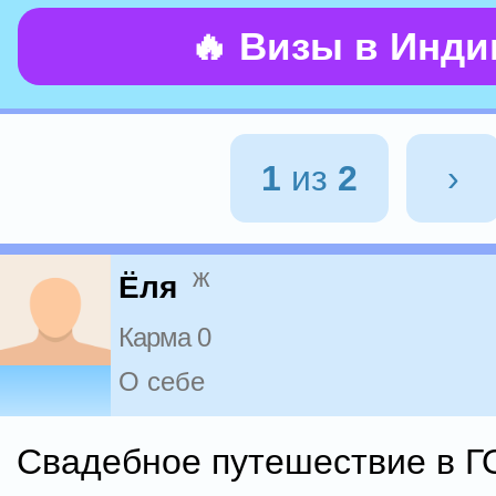
🔥 Визы в Инд
1
из
2
›
ж
Ёля
Карма 0
О себе
Свадебное путешествие в Г