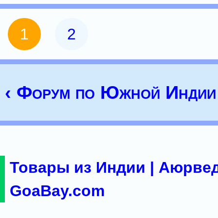
1
2
‹ Форум по Южной Индии
Товары из Индии | Аюрвед
GoaBay.com