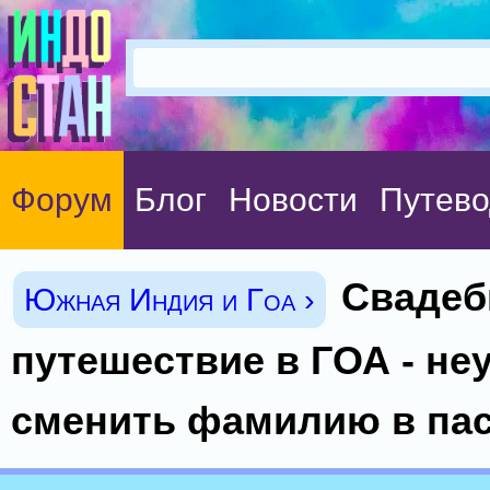
Форум
Блог
Новости
Путево
Свадеб
Южная Индия и Гоа ›
путешествие в ГОА - не
сменить фамилию в пас