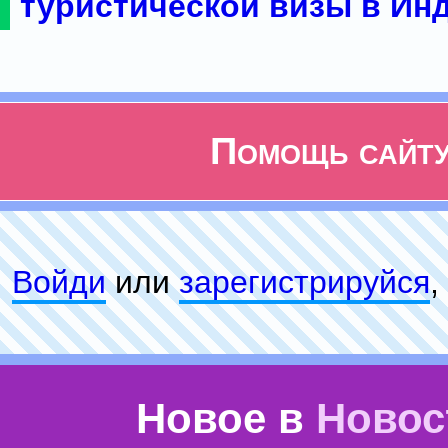
туристической визы в Ин
Помощь сайт
Войди
или
зарeгиcтpируйся
,
Новое в
Новос