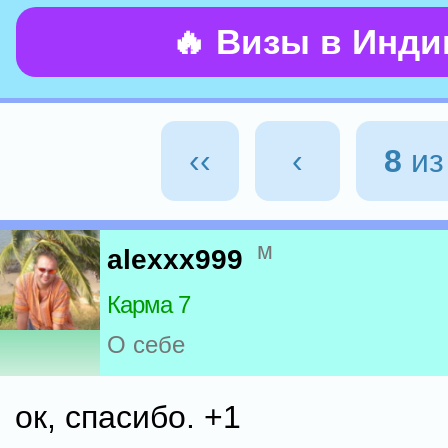
🔥 Визы в Инд
‹‹
‹
8
и
м
alexxx999
Карма 7
О себе
ок, спасибо. +1