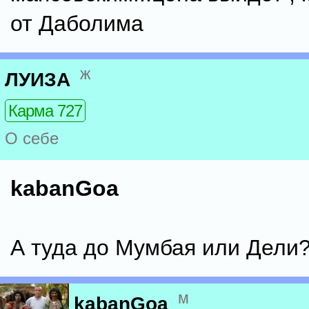
от Даболима
ж
ЛУИЗА
Карма 727
О себе
kabanGoa
А туда до Мумбая или Дели
м
kabanGoa