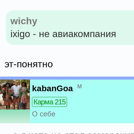
wichy
ixigo - не авиакомпания
эт-понятно
м
kabanGoa
Карма 215
О себе