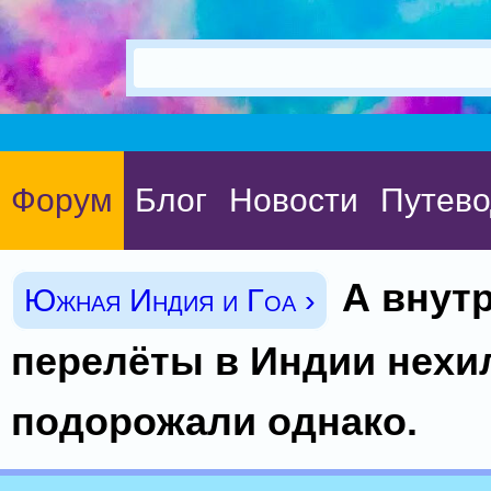
Форум
Блог
Новости
Путево
А внут
Южная Индия и Гоа ›
перелёты в Индии нехи
подорожали однако.