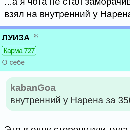
...а я чота не стал заморачи
взял на внутренний у Нарена
ж
ЛУИЗА
Карма 727
О себе
kabanGoa
внутренний у Нарена за 350
Это в одну сторону,или туда