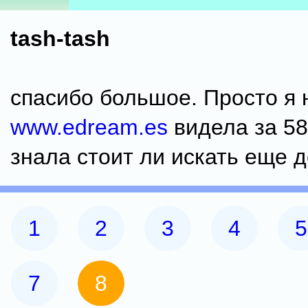
tash-tash
спасибо большое. Просто я 
www.edream.es
видела за 58
знала стоит ли искать еще 
1
2
3
4
5
7
8