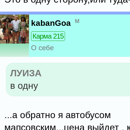
м
kabanGoa
Карма 215
О себе
ЛУИЗА
в одну
...а обратно я автобусом
мапсовским...цена выйдет , 