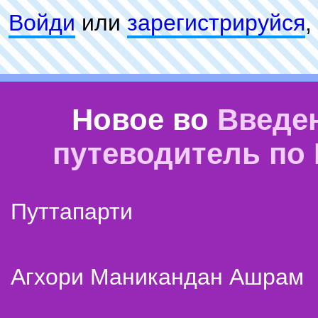
Войди
или
зарeгиcтpируйся
,
Новое во
Введе
путеводитель по
Путтапарти
Агхори Маникандан Ашрам