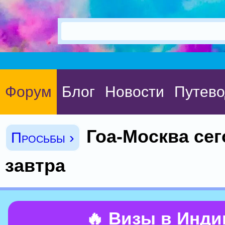
Форум
Блог
Новости
Путево
Гоа-Москва сег
Просьбы ›
завтра
🔥 Визы в Инд