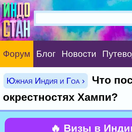
Форум
Блог
Новости
Путево
Что по
Южная Индия и Гоа ›
окрестностях Хампи?
🔥 Визы в Инд