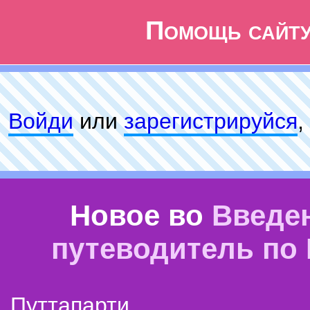
Помощь сайт
Войди
или
зарeгиcтpируйся
,
Новое во
Введе
путеводитель по
Путтапарти