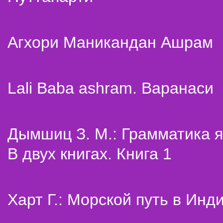
Агхори Маникандан Ашрам
Lali Baba ashram. Варанаси
Дымшиц З. М.: Грамматика я
В двух книгах. Книга 1
Харт Г.: Морской путь в Инд