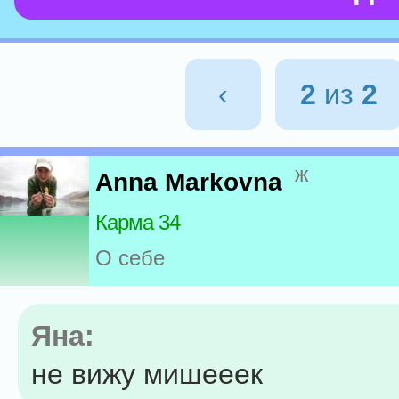
‹
2
из
2
ж
Anna Markovna
Карма 34
О себе
Яна:
не вижу мишееек